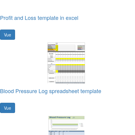
Profit and Loss template in excel
Vue
Blood Pressure Log spreadsheet template
Vue