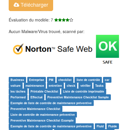
Télécharger
Évaluation du modèle: 7
Aucun Malware/Virus trouvé, scanné par:
Business
Entreprise
PM
checklist
liste de contrôle
car
voiture
maintenance
entretien
check
vérifier
Tasks
les tâches
Printable Checklist
Liste de contrôle imprimable
Performed
Effectué
Preventive Maintenance Checklist Sample
Exemple de liste de contrôle de maintenance préventive
Preventive Maintenance Checklist
Liste de contrôle de maintenance préventive
Preventive Maintenance Checklist Example
Exemple de liste de contrôle de maintenance préventive
Fluid
Fluide