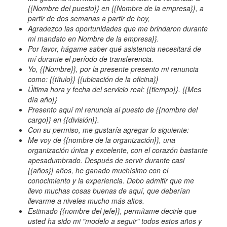
{{Nombre del puesto}} en {{Nombre de la empresa}}, a
partir de dos semanas a partir de hoy,
Agradezco las oportunidades que me brindaron durante
mi mandato en Nombre de la empresa}}.
Por favor, hágame saber qué asistencia necesitará de
mí durante el período de transferencia.
Yo, {{Nombre}}, por la presente presento mi renuncia
como: {{título}} {{ubicación de la oficina}}
Última hora y fecha del servicio real: {{tiempo}}. {{Mes
día año}}
Presento aquí mi renuncia al puesto de {{nombre del
cargo}} en {{división}}.
Con su permiso, me gustaría agregar lo siguiente:
Me voy de {{nombre de la organización}}, una
organización única y excelente, con el corazón bastante
apesadumbrado. Después de servir durante casi
{{años}} años, he ganado muchísimo con el
conocimiento y la experiencia. Debo admitir que me
llevo muchas cosas buenas de aquí, que deberían
llevarme a niveles mucho más altos.
Estimado {{nombre del jefe}}, permítame decirle que
usted ha sido mi "modelo a seguir" todos estos años y