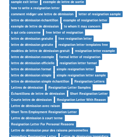
sample exit letter
exemple de lettre de sortie
how to write a resignation letter
comment rédiger une lettre de démission
letter of resignation sample
lettre de démission échantillon
example of resignation letter
exemple de lettre de démission
to whom it may concern
à qui cela concerne
free letter of resignation
lettre de démission gratuite
free resignation letter
lettre de démission gratuite
resignation letter templates free
modèles de lettre de démission gratuit
resignation letter example
lettre de démission exemple
formal letter of resignation
lettre de démission officielle
resignation letter format
lettre de démission format
simple resignation letter
lettre de démission simple
simple resignation letter sample
lettre de démission simple échantillon
Resignation Letters
Lettres de démission
Resignation Letter Samples
Échantillons de lettre de démission
Short Resignation Letter
Courte lettre de démission
Resignation Letter With Reason
Lettre de démission avec raison
Short Term Employment Resignation Letter
Lettre de démission à court terme
Resignation Letter For Personal Reasons
Lettre de démission pour des raisons personnelles
Immediate Resignation Letter
Lettre de démission immédiate