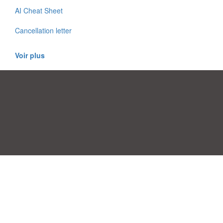
AI Cheat Sheet
Cancellation letter
Voir plus
Préférences de consentement
|
Contact
|
Conditions d'utilisation
|
Politique de confidentialité
|
|
Blog
|
A-Z
|
À
Publiez votre propre modèle
propos de nous