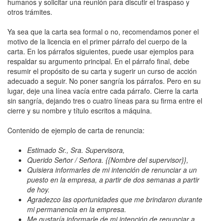
humanos y solicitar una reunión para discutir el traspaso y
otros trámites.
Ya sea que la carta sea formal o no, recomendamos poner el
motivo de la licencia en el primer párrafo del cuerpo de la
carta. En los párrafos siguientes, puede usar ejemplos para
respaldar su argumento principal. En el párrafo final, debe
resumir el propósito de su carta y sugerir un curso de acción
adecuado a seguir. No poner sangría los párrafos. Pero en su
lugar, deje una línea vacía entre cada párrafo. Cierre la carta
sin sangría, dejando tres o cuatro líneas para su firma entre el
cierre y su nombre y título escritos a máquina.
Contenido de ejemplo de carta de renuncia:
Estimado Sr., Sra. Supervisora,
Querido Señor / Señora. {{Nombre del supervisor}},
Quisiera informarles de mi intención de renunciar a un
puesto en la empresa, a partir de dos semanas a partir
de hoy.
Agradezco las oportunidades que me brindaron durante
mi permanencia en la empresa.
Me gustaría informarle de mi intención de renunciar a