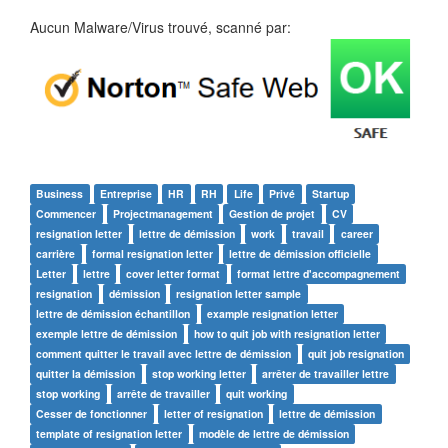
Aucun Malware/Virus trouvé, scanné par:
Business
Entreprise
HR
RH
Life
Privé
Startup
Commencer
Projectmanagement
Gestion de projet
CV
resignation letter
lettre de démission
work
travail
career
carrière
formal resignation letter
lettre de démission officielle
Letter
lettre
cover letter format
format lettre d'accompagnement
resignation
démission
resignation letter sample
lettre de démission échantillon
example resignation letter
exemple lettre de démission
how to quit job with resignation letter
comment quitter le travail avec lettre de démission
quit job resignation
quitter la démission
stop working letter
arrêter de travailler lettre
stop working
arrête de travailler
quit working
Cesser de fonctionner
letter of resignation
lettre de démission
template of resignation letter
modèle de lettre de démission