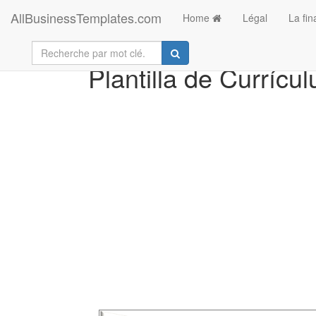
AllBusinessTemplates.com
Home
Légal
La fi
Plantilla de Currícu