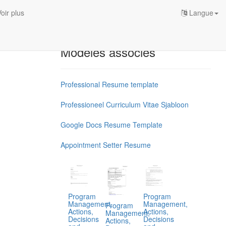
oir plus
Langue
Modèles associés
Professional Resume template
Professioneel Curriculum Vitae Sjabloon
Google Docs Resume Template
Appointment Setter Resume
Program
Program
Management,
Management,
Program
Actions,
Actions,
Management,
Decisions
Decisions
Actions,