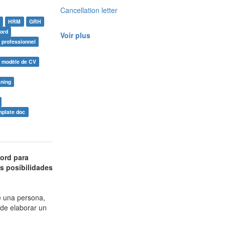
Cancellation letter
HRM
GRH
ord
Voir plus
 professionnel
modèle de CV
aning
mplate doc
ord para
s posibilidades
e una persona,
 de elaborar un