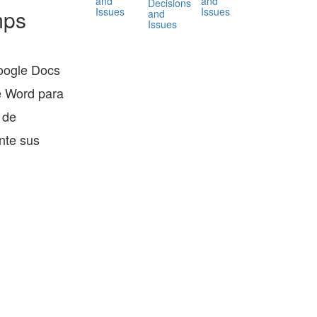
and
and
Decisions
Issues
Issues
mps
and
Issues
oogle Docs
e Word para
 de
nte sus