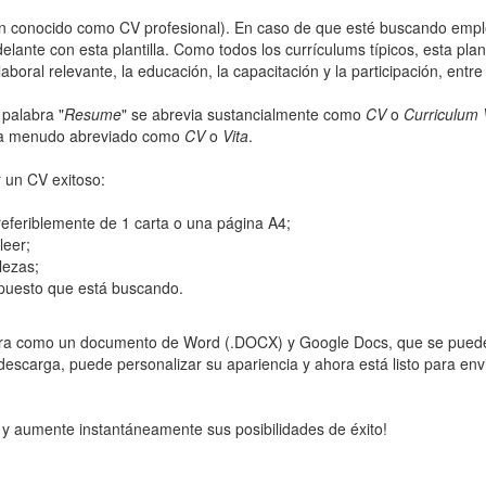
én conocido como CV profesional). En caso de que esté buscando emp
lante con esta plantilla. Como todos los currículums típicos, esta plant
boral relevante, la educación, la capacitación y la participación, entre
 palabra "
Resume
" se abrevia sustancialmente como
CV
o
Curriculum 
 a menudo abreviado como
CV
o
Vita
.
 un CV exitoso:
feriblemente de 1 carta o una página A4;
leer;
lezas;
puesto que está buscando.
stra como un documento de Word (.DOCX) y Google Docs, que se puede
escarga, puede personalizar su apariencia y ahora está listo para env
l y aumente instantáneamente sus posibilidades de éxito!