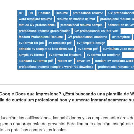
HR
RH
Resume
Résumé
professional resume
CV professionnel
word template resume
résumé de modèle de mot
professional resume w
mot de CV professionnel
professional resume sample
échantillon de CV
professional resume green header
CV professionnel en tête vert
Modern Professional Resume
CV professionnel moderne
cv template
cv format for job
cv template pdf
cv template design
editable cv templates free download
cv format pdf
curriculum vitae me
simple cv format
cv format for freshers
cv format for students
standard cv format pdf
recent cv
smart cv
student cv template word
professional resume template word free download
professional resume te
Google Docs que impresione? ¿Está buscando una plantilla de W
illa de currículum profesional hoy y aumente instantáneamente su
cación, las calificaciones, las habilidades y los empleos anteriores d
leo o una propuesta de proyecto. Para llamar la atención, asegúrese
e las prácticas comerciales locales.