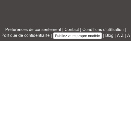
Préférences de consentement
|
Contact
|
Conditions d'utilisation
|
Politique de confidentialité
|
|
Blog
|
A-Z
|
À
Publiez votre propre modèle
propos de nous
Allbusinesstemplates.com
conçu par
Ren-IT
. Property of 2026
Copyright © ABT ltd.