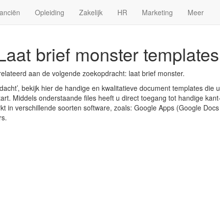
anciën
Opleiding
Zakelijk
HR
Marketing
Meer
Laat brief monster templates
elateerd aan de volgende zoekopdracht: laat brief monster.
acht’, bekijk hier de handige en kwalitatieve document templates die 
art. Middels onderstaande files heeft u direct toegang tot handige kant-
rkt in verschillende soorten software, zoals: Google Apps (Google Doc
rs.