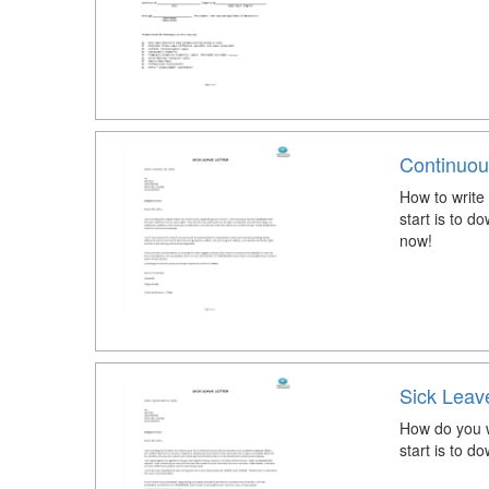
Continuou
How to write
start is to d
now!
Sick Leave
How do you w
start is to d