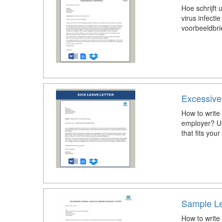
Hoe schrijft 
virus infect
voorbeeldbrie
Excessive 
How to write 
employer? Us
that fits you
Sample Le
How to write