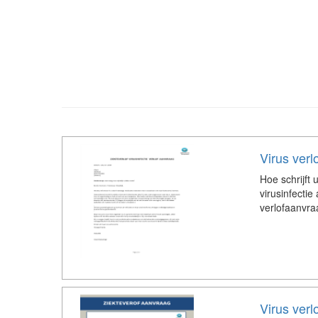
Virus verl
Hoe schrijft 
virusinfecti
verlofaanvraa
Virus verl