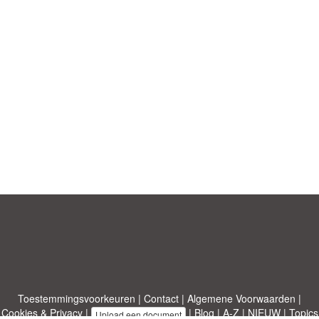
Toestemmingsvoorkeuren
|
Contact
|
Algemene Voorwaarden
|
Cookies & Privacy
|
|
Blog
|
A-Z
|
NIEUW
|
Topics
Upload een document