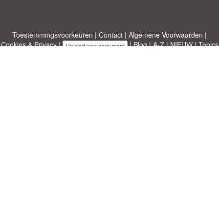
Toestemmingsvoorkeuren
|
Contact
|
Algemene Voorwaarden
|
Cookies & Privacy
|
|
Blog
|
A-Z
|
NIEUW
|
Topics
Upload een document
|
Over ons
Allbusinesstemplates.com
ontworpen door
Etuzy
. Eigendom van 2011-
2026 Copyright © Etuzy ltd.