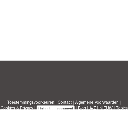
Toestemmingsvoorkeuren
|
Contact
|
Algemene Voorwaarden
|
Cookies & Privacy
|
|
Blog
|
A-Z
|
NIEUW
|
Topics
Upload een document
|
Over ons
Allbusinesstemplates.com
ontworpen door
Etuzy
. Eigendom van 2011-