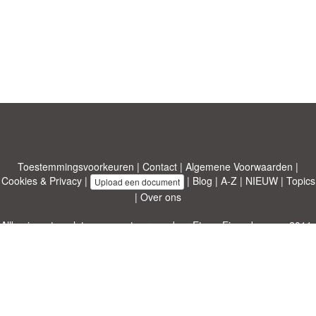
Toestemmingsvoorkeuren
|
Contact
|
Algemene Voorwaarden
|
Cookies & Privacy
|
|
Blog
|
A-Z
|
NIEUW
|
Topics
Upload een document
|
Over ons
Allbusinesstemplates.com
ontworpen door
Etuzy
. Eigendom van 2011-
2026 Copyright © Etuzy ltd.