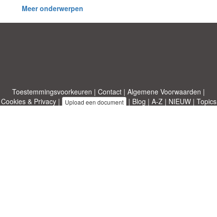
Meer onderwerpen
Toestemmingsvoorkeuren
|
Contact
|
Algemene Voorwaarden
|
Cookies & Privacy
|
|
Blog
|
A-Z
|
NIEUW
|
Topics
Upload een document
|
Over ons
Allbusinesstemplates.com
ontworpen door
Etuzy
. Eigendom van 2011-
2026 Copyright © Etuzy ltd.