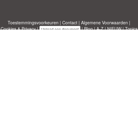
Toestemmingsvoorkeuren
|
Contact
|
Algemene Voorwaarden
|
Cookies & Privacy
|
|
Blog
|
A-Z
|
NIEUW
|
Topics
Upload een document
|
Over ons
Allbusinesstemplates.com
ontworpen door
Etuzy
. Eigendom van 2011-
2026 Copyright © Etuzy ltd.