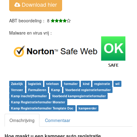
Download hier
ABT beoordeling： 8
Malware en virus vrij：
Zakelijk
logistiek
telefoon
formulier
kind
registratie
wil
Vervoer
Formulieren
Kamp
Voorbeeld registratieformulier
Kamp inschrijfformulier
Voorbeeld kampregistratieformulier
Kamp Registratieformulier Monster
Kamp Registratieformulier Template Doc
kampeerder
Omschrijving
Commentaar
Hoe maakt u een kampeer auto registratie