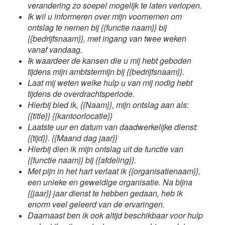
verandering zo soepel mogelijk te laten verlopen.
Ik wil u informeren over mijn voornemen om
ontslag te nemen bij {{functie naam}} bij
{{bedrijfsnaam}}, met ingang van twee weken
vanaf vandaag.
Ik waardeer de kansen die u mij hebt geboden
tijdens mijn ambtstermijn bij {{bedrijfsnaam}}.
Laat mij weten welke hulp u van mij nodig hebt
tijdens de overdrachtsperiode.
Hierbij bied ik, {{Naam}}, mijn ontslag aan als:
{{title}} {{kantoorlocatie}}
Laatste uur en datum van daadwerkelijke dienst:
{{tijd}}. {{Maand dag jaar}}
Hierbij dien ik mijn ontslag uit de functie van
{{functie naam}} bij {{afdeling}}.
Met pijn in het hart verlaat ik {{organisatienaam}},
een unieke en geweldige organisatie. Na bijna
{{jaar}} jaar dienst te hebben gedaan, heb ik
enorm veel geleerd van de ervaringen.
Daarnaast ben ik ook altijd beschikbaar voor hulp