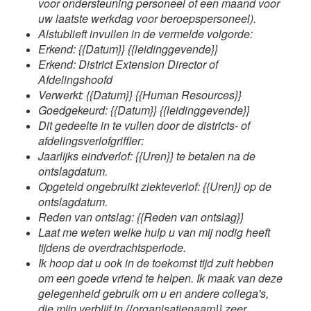
voor ondersteuning personeel of een maand voor
uw laatste werkdag voor beroepspersoneel).
Alstublieft invullen in de vermelde volgorde:
Erkend: {{Datum}} {{leidinggevende}}
Erkend: District Extension Director of
Afdelingshoofd
Verwerkt: {{Datum}} {{Human Resources}}
Goedgekeurd: {{Datum}} {{leidinggevende}}
Dit gedeelte in te vullen door de districts- of
afdelingsverlofgriffier:
Jaarlijks eindverlof: {{Uren}} te betalen na de
ontslagdatum.
Opgeteld ongebruikt ziekteverlof: {{Uren}} op de
ontslagdatum.
Reden van ontslag: {{Reden van ontslag}}
Laat me weten welke hulp u van mij nodig heeft
tijdens de overdrachtsperiode.
I
k hoop dat u ook in de toekomst tijd zult hebben
om een goede vriend te helpen. Ik maak van deze
gelegenheid gebruik om u en andere collega's,
die mijn verblijf in {{organisatienaam}} zeer