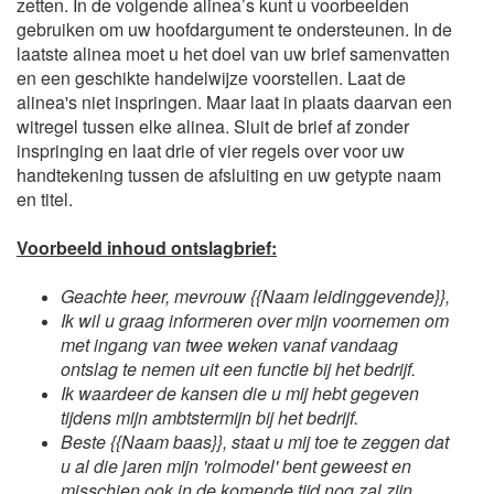
zetten. In de volgende alinea’s kunt u voorbeelden
gebruiken om uw hoofdargument te ondersteunen. In de
laatste alinea moet u het doel van uw brief samenvatten
en een geschikte handelwijze voorstellen. Laat de
alinea's niet inspringen. Maar laat in plaats daarvan een
witregel tussen elke alinea. Sluit de brief af zonder
inspringing en laat drie of vier regels over voor uw
handtekening tussen de afsluiting en uw getypte naam
en titel.
Voorbeeld inhoud ontslagbrief:
Geachte heer, mevrouw {{Naam leidinggevende}},
Ik wil u graag informeren over mijn voornemen om
met ingang van twee weken vanaf vandaag
ontslag te nemen uit een functie bij het bedrijf.
Ik waardeer de kansen die u mij hebt gegeven
tijdens mijn ambtstermijn bij het bedrijf.
Beste {{Naam baas}}, staat u mij toe te zeggen dat
u al die jaren mijn 'rolmodel' bent geweest en
misschien ook in de komende tijd nog zal zijn.