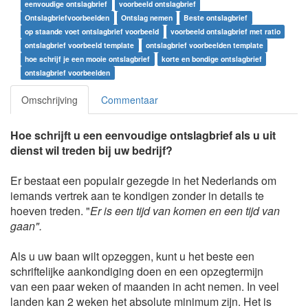
eenvoudige ontslagbrief
voorbeeld ontslagbrief
Ontslagbriefvoorbeelden
Ontslag nemen
Beste ontslagbrief
op staande voet ontslagbrief voorbeeld
voorbeeld ontslagbrief met ratio
ontslagbrief voorbeeld template
ontslagbrief voorbeelden template
hoe schrijf je een mooie ontslagbrief
korte en bondige ontslagbrief
ontslagbrief voorbeelden
Omschrijving
Commentaar
Hoe schrijft u een eenvoudige ontslagbrief als u uit
dienst wil treden bij uw bedrijf?
Er bestaat een populair gezegde in het Nederlands om
iemands vertrek aan te kondigen zonder in details te
hoeven treden. "
Er is een tijd van komen en een tijd van
gaan".
Als u uw baan wilt opzeggen, kunt u het beste een
schriftelijke aankondiging doen en een opzegtermijn
van een paar weken of maanden in acht nemen. In veel
landen kan 2 weken het absolute minimum zijn. Het is