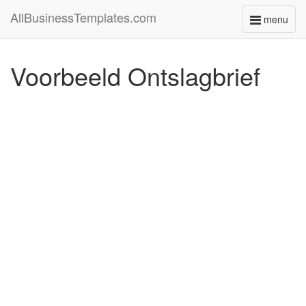
AllBusinessTemplates.com
menu
Toggle
navigati
Voorbeeld Ontslagbrief