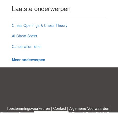
Laatste onderwerpen
Chess Openings & Chess Theory
AI Cheat Sheet
Cancellation letter
Meer onderwerpen
Toestemmingsvoorkeuren
|
Contact
|
Algemene Voorwaarden
|
Cookies & Privacy
|
|
Blog
|
A-Z
|
NIEUW
|
Topics
Upload een document