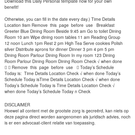
Download this
Daily Personal
template now for your own
benefit!
Otherwise, you can fill in the date every day.) Time Details
Location 9am Remove this page before use Breakfast
Greeter Blue Dining Room Beside 9:45 am Go to toilet Dining
Room 10 am Wipe dining room tables 11 am Reading Group
12 noon Lunch 1pm Rest 2 pm High Tea Serve cookies Polish
silver Distribute aprons for dinner Dinner 3 pm 4 pm 5 pm
Dining Room Parlour Dining Room In my room 123 Dining
Room Parlour Dining Room Dining Room Check √ when done
  Remove this page before use  Today’s Schedule
Today is: Time Details Location Check √ when done Today’s
Schedule Today isTime Details Location Check √ when done
Today’s Schedule Today is Time Details Location Check √
when done Today’s Schedule Today n Check
DISCLAIMER
Hoewel all content met de grootste zorg is gecreërd, kan niets op
deze pagina direct worden aangenomen als juridisch advies, noch
is er een advocaat-client relatie van toepassing.