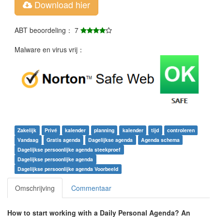
Download hier
ABT beoordeling： 7
Malware en virus vrij：
Zakelijk
Privé
kalender
planning
kalender
tijd
controleren
Vandaag
Gratis agenda
Dagelijkse agenda
Agenda schema
Dagelijkse persoonlijke agenda steekproef
Dagelijkse persoonlijke agenda
Dagelijkse persoonlijke agenda Voorbeeld
Omschrijving
Commentaar
How to start working with a
Daily Personal Agenda?
An