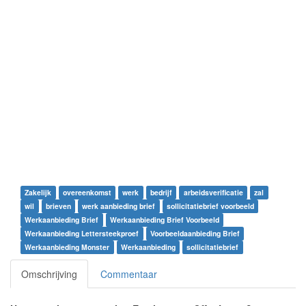
Zakelijk
overeenkomst
werk
bedrijf
arbeidsverificatie
zal
wil
brieven
werk aanbieding brief
sollicitatiebrief voorbeeld
Werkaanbieding Brief
Werkaanbieding Brief Voorbeeld
Werkaanbieding Lettersteekproef
Voorbeeldaanbieding Brief
Werkaanbieding Monster
Werkaanbieding
sollicitatiebrief
Omschrijving
Commentaar