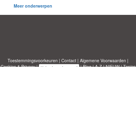
Meer onderwerpen
Toestemmingsvoorkeuren
|
Contact
|
Algemene Voorwaarden
|
Cookies & Privacy
|
|
Blog
|
A-Z
|
NIEUW
|
Topics
Upload een document
|
Over ons
Allbusinesstemplates.com
ontworpen door
Etuzy
. Eigendom van 2011-
2026 Copyright © Etuzy ltd.