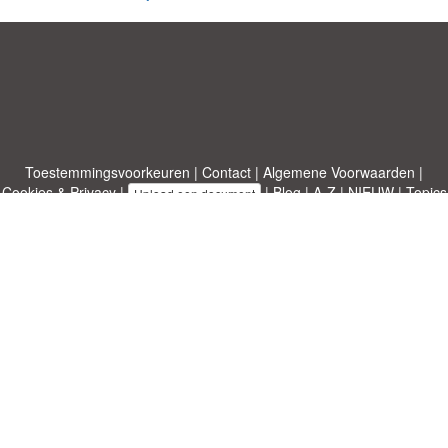
Toestemmingsvoorkeuren
|
Contact
|
Algemene Voorwaarden
|
Cookies & Privacy
|
|
Blog
|
A-Z
|
NIEUW
|
Topics
Upload een document
|
Over ons
Allbusinesstemplates.com
ontworpen door
Etuzy
. Eigendom van 2011-
2026 Copyright © Etuzy ltd.