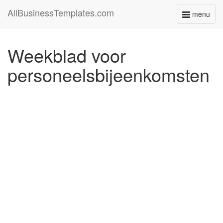
AllBusinessTemplates.com
menu
Toggle
navigati
Weekblad voor
personeelsbijeenkomsten