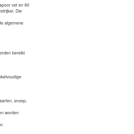
 spoor vet en 80
lrijker. Die
s de algemene
orden bereikt
kelvoudige
taarten, snoep,
ten worden
r.