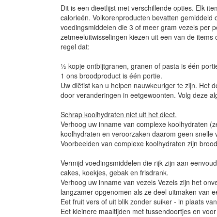
Dit is een dieetlijst met verschillende opties. Elk 
calorieën. Volkorenproducten bevatten gemiddeld o
voedingsmiddelen die 3 of meer gram vezels per p
zetmeeluitwisselingen kiezen uit een van de items op
regel dat:
½ kopje ontbijtgranen, granen of pasta is één porti
1 ons broodproduct is één portie.
Uw diëtist kan u helpen nauwkeuriger te zijn. Het 
door veranderingen in eetgewoonten. Volg deze alg
Schrap koolhydraten niet uit het dieet.
Verhoog uw inname van complexe koolhydraten (
koolhydraten en veroorzaken daarom geen snelle v
Voorbeelden van complexe koolhydraten zijn brood, 
Vermijd voedingsmiddelen die rijk zijn aan eenvoudi
cakes, koekjes, gebak en frisdrank.
Verhoog uw inname van vezels Vezels zijn het onve
langzamer opgenomen als ze deel uitmaken van een
Eet fruit vers of uit blik zonder suiker - in plaat
Eet kleinere maaltijden met tussendoortjes en voor