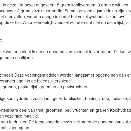
item in deze lijst bevat ongeveer 15 gram koolhydraten, 3 gram eiwit, een
ngeveer 2 gram vezels per portie. Sommige voedingsmiddelen zijn veze
ortie bevatten, worden aangeduid met het vezelsymbool. U kunt uw
 deze lijst. Als u zetmeelrijk voedsel wilt eten dat niet op deze lijst, i
e;
doel van een dieet is om de opname van voedsel te vertragen. Dit kan w
emene richtlijnen:
zetmeel) Deze voedingsmiddelen worden langzamer opgenomen dan en
eranderingen in de bloedsuikerspiegel.
granen, pasta, rijst, groenten en peulvruchten.
ge koolhydraten, zoals jam, gelei, tafelsuiker, honingsiroop, melasse, 
rteerbare deel van fruit, groenten, peulvruchten en granen Koolhydra
 vezelrijke maaltijd.
s van sap te drinken De toegevoegde vezels vertragen de opname van suike
 het slapengaan.