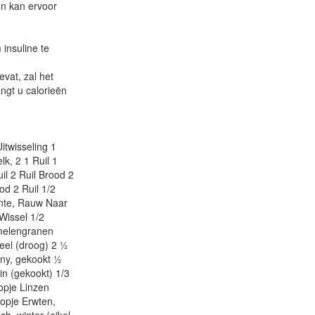
en kan ervoor
insuline te
vat, zal het
ngt u calorieën
itwisseling 1
lk, 2 1 Ruil 1
il 2 Ruil Brood 2
od 2 Ruil 1/2
oente, Rauw Naar
Wissel 1/2
emelengranen
eel (droog) 2 ½
iny, gekookt ½
in (gekookt) 1/3
opje Linzen
opje Erwten,