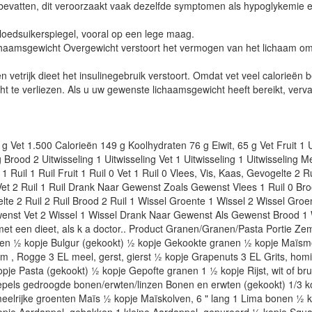
bevatten, dit veroorzaakt vaak dezelfde symptomen als hypoglykemie 
bloedsuikerspiegel, vooral op een lege maag.
haamsgewicht Overgewicht verstoort het vermogen van het lichaam om 
etrijk dieet het insulinegebruik verstoort. Omdat vet veel calorieën be
 te verliezen. Als u uw gewenste lichaamsgewicht heeft bereikt, verva
g Vet 1.500 Calorieën 149 g Koolhydraten 76 g Eiwit, 65 g Vet Fruit 1 U
g Brood 2 Uitwisseling 1 Uitwisseling Vet 1 Uitwisseling 1 Uitwisseling Me
Ruil 1 Ruil Fruit 1 Ruil 0 Vet 1 Ruil 0 Vlees, Vis, Kaas, Gevogelte 2 Ru
uil Vet 2 Ruil 1 Ruil Drank Naar Gewenst Zoals Gewenst Vlees 1 Ruil 0 Bro
gelte 2 Ruil 2 Ruil Brood 2 Ruil 1 Wissel Groente 1 Wissel 2 Wissel Gr
enst Vet 2 Wissel 1 Wissel Drank Naar Gewenst Als Gewenst Brood 1 
met een dieet, als k a doctor.. Product Granen/Granen/Pasta Portie Z
ken ½ kopje Bulgur (gekookt) ½ kopje Gekookte granen ½ kopje Maïsm
em , Rogge 3 EL meel, gerst, gierst ½ kopje Grapenuts 3 EL Grits, hom
je Pasta (gekookt) ½ kopje Gepofte granen 1 ½ kopje Rijst, wit of bru
pels gedroogde bonen/erwten/linzen Bonen en erwten (gekookt) 1/3 k
elrijke groenten Maïs ½ kopje Maïskolven, 6 " lang 1 Lima bonen ½ k