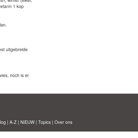
, winter (eikel,
vetarm 1 kop
lan.
st uitgebreide
ies, noch is er
log
|
A-Z
|
NIEUW
|
Topics
|
Over ons
 © Etuzy ltd.