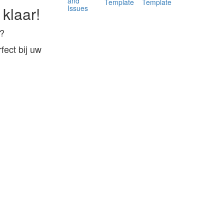
and
Template
Template
Issues
 klaar!
p?
fect bij uw