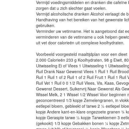
Vermijd voedingsmiddelen en dranken die cafeïne 
zorgen dat u zich slechter gaat voelen.
Vermijd alcoholische dranken Alcohol verlaagt de 
Handhaving van het bereiken van het gewenste lic
gebruiken.
Verminder uw vetinname. Het is aangetoond dat een v
verminderen van de vetinname u ook helpen gewicht
uit vet door calorieën uit complexe koolhydraten.
Voorbeeld voorgesteld maaltijdplan voor een dieet
2.000 Calorieën 233 g Koolhydraten, 98 g Eiwit, 80 
Uitwisseling Ei of Vlees 1 Uitwisseling 1 Uitwisselin
Ruil Drank Naar Gewenst Vlees 1 Ruil 1 Ruil Brood 1 
Ruil 1 Ruil 1 of 2 Ruil 1 of 2 Ruil Fruit 1 Ruil 1 R
Ruil Vet 1 Ruil 0 0 1/2 Ruil Vlees, Vis, Kaas, Gevo
Gewenst Dessert, Suikervrij Naar Gewenst Als Gew
Wissel Melk, 2 1 Wissel 1/2 Wissel Voor beginnen 
geconcentreerd 1/3 kopje Zemelengranen, in vlok
eetlepel bloem, gebleekt of tarwe 2 ½ eetlepel blo
kopje Andere kant-en-klare ongezoete granen ¾ kop
kopje Geraspte tarwe ½ kopje Tarwekiemen 3 eetle
(gekookt) 1/3 kopje Gebakken bonen ¼ kopje Zetme