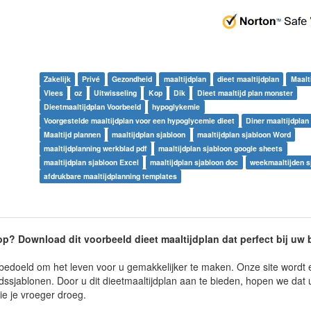
Zakelijk
Privé
Gezondheid
maaltijdplan
dieet maaltijdplan
Maalt
Vlees
oz
Uitwisseling
Kop
Dik
Dieet maaltijd plan monster
Dieetmaaltijdplan Voorbeeld
hypoglykemie
Voorgestelde maaltijdplan voor een hypoglycemie dieet
Diner maaltijdplan
Maaltijd plannen
maaltijdplan sjabloon
maaltijdplan sjabloon Word
maaltijdplanning werkblad pdf
maaltijdplan sjabloon google sheets
maaltijdplan sjabloon Excel
maaltijdplan sjabloon doc
weekmaaltijden s
afdrukbare maaltijdplanning templates
op? Download dit voorbeeld dieet maaltijdplan dat perfect bij uw 
bedoeld om het leven voor u gemakkelijker te maken. Onze site wordt 
sjablonen. Door u dit dieetmaaltijdplan aan te bieden, hopen we dat u
ie je vroeger droeg.