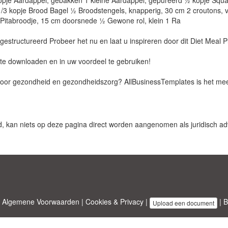
opje Aardappel, gebakken 1 kleine Aardappel, gepureerd ½ kopje Squash
1/3 kopje Brood Bagel ½ Broodstengels, knapperig, 30 cm 2 croutons, 
Pitabroodje, 15 cm doorsnede ½ Gewone rol, klein 1 Ra
m gestructureerd Probeer het nu en laat u inspireren door dit Diet Meal P
 te downloaden en in uw voordeel te gebruiken!
 voor gezondheid en gezondheidszorg? AllBusinessTemplates is het mee
d, kan niets op deze pagina direct worden aangenomen als juridisch adv
|
Algemene Voorwaarden
|
Cookies & Privacy
|
|
B
Upload een document
emplates.com
ontworpen door
Etuzy
. Eigendom van 2011-2026 Copyright