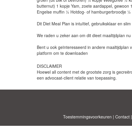
groen (uit blik of bevroren) ½ kopje Weegbree ½ k
butternut) 1 kopje Yam, zoete aardappel, gewoon 
Engelse muffin ½ Hotdog- of hamburgerbroodje ½ 
Dit Diet Meal Plan is intuïtief, gebruiksklaar en sli
We raden u zeker aan om dit dieet maaltijdplan nu
Bent u ook geïnteresseerd in andere maaltijdplan
platform om te downloaden
DISCLAIMER
Hoewel all content met de grootste zorg is gecreër
een advocaat-client relatie van toepassing.
Toestemmingsvoorkeuren
|
Contact
Allbusinesst