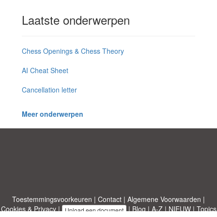
Laatste onderwerpen
Chess Openings & Chess Theory
AI Cheat Sheet
Cancellation letter
Meer onderwerpen
Toestemmingsvoorkeuren
|
Contact
|
Algemene Voorwaarden
|
Cookies & Privacy
|
|
Blog
|
A-Z
|
NIEUW
|
Topics
Upload een document