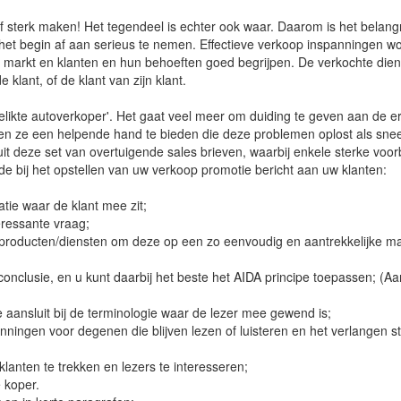
f sterk maken! Het tegendeel is echter ook waar. Daarom is het belang
f het begin af aan serieus te nemen. Effectieve verkoop inspanningen w
arkt en klanten en hun behoeften goed begrijpen. De verkochte dien
lant, of de klant van zijn klant.
'gelikte autoverkoper'. Het gaat veel meer om duiding te geven aan de e
 ze een helpende hand te bieden die deze problemen oplost als sne
uit deze set van overtuigende sales brieven, waarbij enkele sterke voo
 bij het opstellen van uw verkoop promotie bericht aan uw klanten:
uatie waar de klant mee zit;
eressante vraag;
f, producten/diensten om deze op een zo eenvoudig en aantrekkelijke ma
 conclusie, en u kunt daarbij het beste het AIDA principe toepassen; (A
e aansluit bij de terminologie waar de lezer mee gewend is;
ingen voor degenen die blijven lezen of luisteren en het verlangen st
anten te trekken en lezers te interesseren;
 koper.