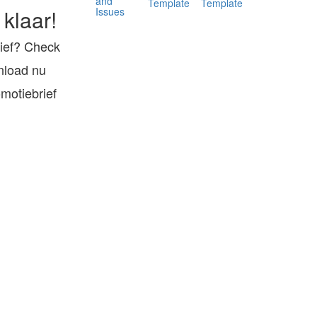
and
Template
Template
Issues
 klaar!
rief? Check
nload nu
motiebrief