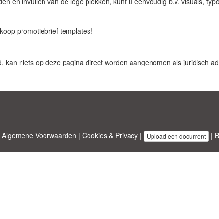
en en invullen van de lege plekken, kunt u eenvoudig b.v. visuals, typog
koop promotiebrief templates!
d, kan niets op deze pagina direct worden aangenomen als juridisch adv
|
Algemene Voorwaarden
|
Cookies & Privacy
|
|
B
Upload een document
emplates.com
ontworpen door
Etuzy
. Eigendom van 2011-2026 Copyright