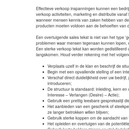
Effectieve verkoop inspanningen kunnen een bedrij
verkoop activiteiten, marketing en distributie vana
wanneer mensen kennis van zaken hebben van de m
producten moeten voldoen aan de behoeften van de k
Een overtuigende sales tekst is niet van het type 
problemen waar mensen tegenaan kunnen lopen, en
Een sterke verkoop tekst kan worden gedistilleerd 
langskomen. Houd verder rekening met het volgende
Verplaats uzelf in de klan en beschrijf de sit
Begin met een opvallende stelling of een int
Verschaf direct duidelijkheid over uw bedrij
introduceren;
De structuur is standaard: inleiding, kern en
Interesse – Verlangen (Desire) – Actie);
Gebruik een prettig leesbare gespreksstijl di
Het aanbieden van een geschenk of steekpenn
ze langer betrokken willen blijven;
Gebruik sterke koppen om de aandacht van kl
Het opleiden en overtuigen van de potentiële