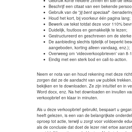
Gebruik korte heldere zinnen en stel de tekst
Beschrijf een citaat van een bekende persoo
Gebruik van de "
jij bent speciaal
" -benaderin
Houd het kort, bij voorkeur één pagina lang;
Bewerk uw tekst totdat deze voor 110% bevr
Duidelijk, foutloos en gemakkelijk te lezen;
Gestructureerd en geschreven om de sterke 
De aanbieding slechts tijdelijk of beperkt b
aangeboden, korting alleen vandaag, enz.);
Overweeg om 'videoverkoopbrieven' van 8-1
Eindig met een sterk bod en call-to-action.
Neem er nota van en houd rekening met deze richtl
zorgen dat ze de aandacht van uw publiek trekken
bekijken en te downloaden. Ze zijn intuïtief en in
Word docx, enz. Na het downloaden en invullen van de
verkoopbrief en klaar in minuten.
Als u deze verkoopbrief gebruikt, bespaart u gegara
heeft gelezen, is een van de belangrijkste onderd
oproep tot actie, terwijl u zorgt voor voldoende edu
als de conclusie dat doet de lezer niet ertoe aanz