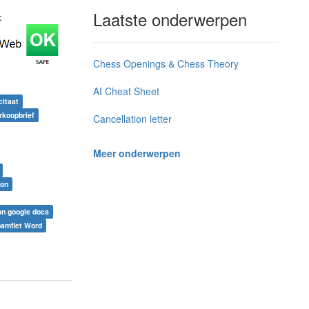
Laatste onderwerpen
j：
Chess Openings & Chess Theory
AI Cheat Sheet
citaat
rkoopbrief
Cancellation letter
Meer onderwerpen
oon
on google docs
pamflet Word