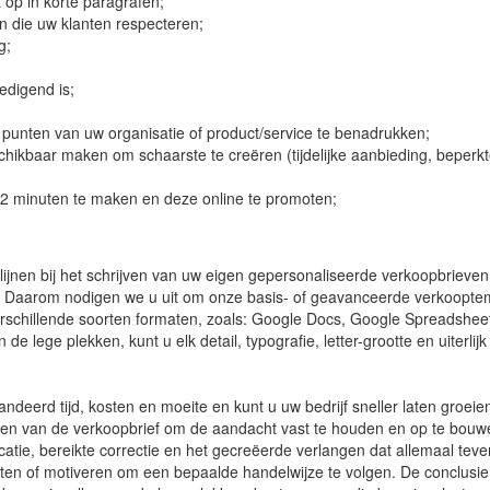
 op in korte paragrafen;
n die uw klanten respecteren;
g;
edigend is;
punten van uw organisatie of product/service te benadrukken;
eschikbaar maken om schaarste te creëren (tijdelijke aanbieding, beperk
2 minuten te maken en deze online te promoten;
ijnen bij het schrijven van uw eigen gepersonaliseerde verkoopbrieven
. Daarom nodigen we u uit om onze basis- of geavanceerde verkooptem
 verschillende soorten formaten, zoals: Google Docs, Google Spreadshee
 lege plekken, kunt u elk detail, typografie, letter-grootte en uiterlij
ndeerd tijd, kosten en moeite en kunt u uw bedrijf sneller laten groeien
elen van de verkoopbrief om de aandacht vast te houden en op te bouw
catie, bereikte correctie en het gecreëerde verlangen dat allemaal tever
etten of motiveren om een bepaalde handelwijze te volgen. De conclusie 