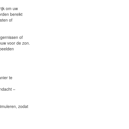
rijk om uw
orden bereikt
sten of
rgernissen of
euw voor de zon.
rbeelden
nier te
andacht –
imuleren, zodat