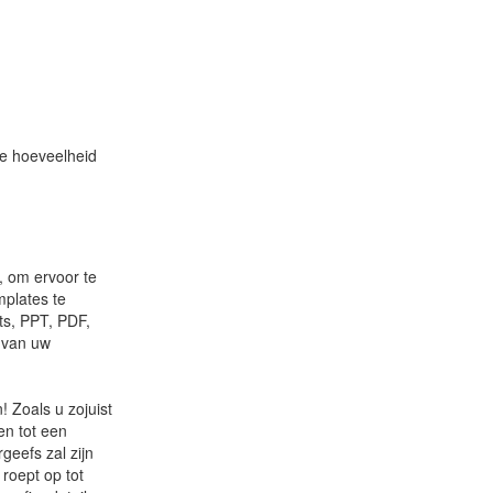
te hoeveelheid
, om ervoor te
plates te
ts, PPT, PDF,
k van uw
! Zoals u zojuist
en tot een
geefs zal zijn
roept op tot