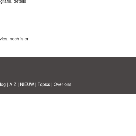
rafie, details
ies, noch is er
log
|
A-Z
|
NIEUW
|
Topics
|
Over ons
 © Etuzy ltd.