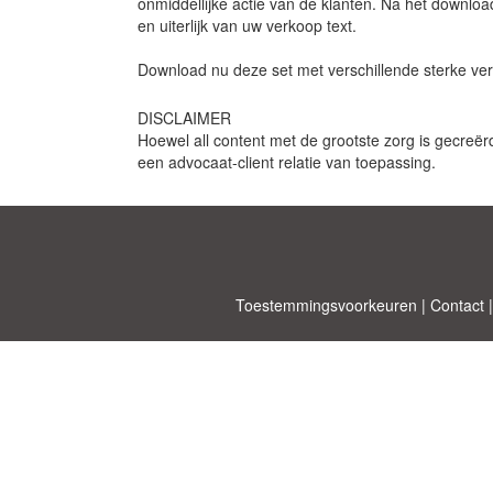
onmiddellijke actie van de klanten. Na het download
en uiterlijk van uw verkoop text.
Download nu deze set met verschillende sterke ver
DISCLAIMER
Hoewel all content met de grootste zorg is gecreër
een advocaat-client relatie van toepassing.
Toestemmingsvoorkeuren
|
Contact
Allbusinesst