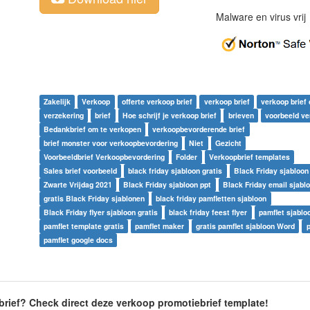
Malware en virus vri
Zakelijk
Verkoop
offerte verkoop brief
verkoop brief
verkoop brief 
verzekering
brief
Hoe schrijf je verkoop brief
brieven
voorbeeld ve
Bedankbrief om te verkopen
verkoopbevorderende brief
brief monster voor verkoopbevordering
Niet
Gezicht
Voorbeeldbrief Verkoopbevordering
Folder
Verkoopbrief templates
Sales brief voorbeeld
black friday sjabloon gratis
Black Friday sjabloon
Zwarte Vrijdag 2021
Black Friday sjabloon ppt
Black Friday email sjabl
gratis Black Friday sjablonen
black friday pamfletten sjabloon
Black Friday flyer sjabloon gratis
black friday feest flyer
pamflet sjablo
pamflet template gratis
pamflet maker
gratis pamflet sjabloon Word
pamflet google docs
brief? Check direct deze verkoop promotiebrief template!