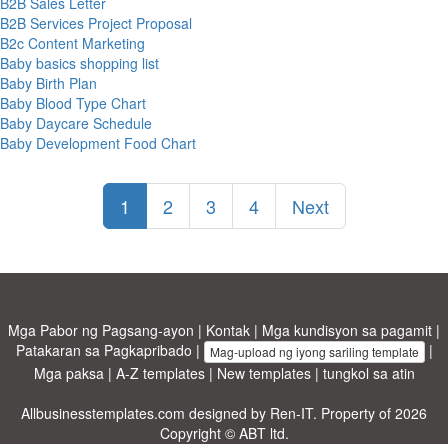
B2B Sales Letter
B2B Services Project Proposal
B2c Content Marketing
Baby basics shopping list
Baby Birth Plan
Baby Blood Type Chart
Baby Daycare Schedule
Baby Development Food Chart
1
2
3
4
Next
Mga Pabor ng Pagsang-ayon
|
Kontak
|
Mga kundisyon sa pagamit
|
Patakaran sa Pagkapribado
|
|
Mag-upload ng iyong sariling template
Mga paksa
|
A-Z templates
|
New templates
|
tungkol sa atin
Allbusinesstemplates.com
designed by
Ren-IT
. Property of 2026
Copyright © ABT ltd.