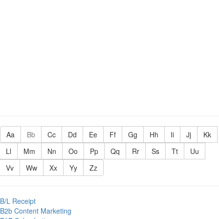
Aa
Bb
Cc
Dd
Ee
Ff
Gg
Hh
Ii
Jj
Kk
Ll
Mm
Nn
Oo
Pp
Qq
Rr
Ss
Tt
Uu
Vv
Ww
Xx
Yy
Zz
B/L Receipt
B2b Content Marketing