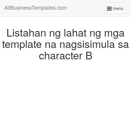
AllBusinessTemplates.com
menu
Toggle
navigati
Listahan ng lahat ng mga
template na nagsisimula sa
character B