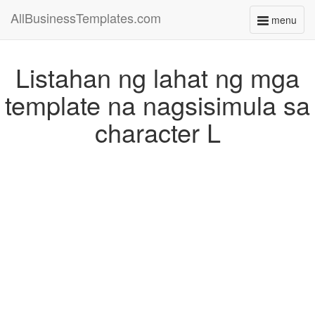
AllBusinessTemplates.com
menu
Toggle
navigati
Listahan ng lahat ng mga
template na nagsisimula sa
character L