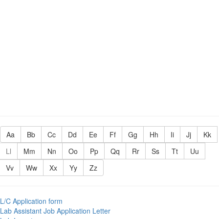
Aa
Bb
Cc
Dd
Ee
Ff
Gg
Hh
Ii
Jj
Kk
Ll
Mm
Nn
Oo
Pp
Qq
Rr
Ss
Tt
Uu
Vv
Ww
Xx
Yy
Zz
L/C Application form
Lab Assistant Job Application Letter