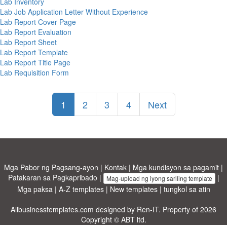
Lab Inventory
Lab Job Application Letter Without Experience
Lab Report Cover Page
Lab Report Evaluation
Lab Report Sheet
Lab Report Template
Lab Report Title Page
Lab Requisition Form
1
2
3
4
Next
Mga Pabor ng Pagsang-ayon
|
Kontak
|
Mga kundisyon sa pagamit
|
Patakaran sa Pagkapribado
|
|
Mag-upload ng iyong sariling template
Mga paksa
|
A-Z templates
|
New templates
|
tungkol sa atin
Allbusinesstemplates.com
designed by
Ren-IT
. Property of 2026
Copyright © ABT ltd.