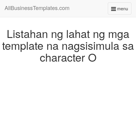
AllBusinessTemplates.com
menu
Toggle
navigati
Listahan ng lahat ng mga
template na nagsisimula sa
character O