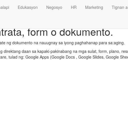
alapi
Edukasyon
Negosyo
HR
Marketing
Tignan a
ntrata, form o dokumento.
late ng dokumento na nauugnay sa iyong paghahanap para sa:aging.
 direktang daan sa kapaki-pakinabang na mga sulat, form, plano, res
ware, tulad ng: Google Apps (Google Docs , Google Slides, Google Shee