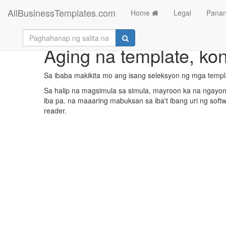
AllBusinessTemplates.com
Home
Legal
Panan
Aging na template, ko
Sa ibaba makikita mo ang isang seleksyon ng mga temp
Sa halip na magsimula sa simula, mayroon ka na ngayong
iba pa. na maaaring mabuksan sa iba't ibang uri ng soft
reader.