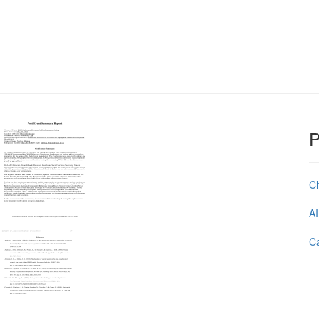
P
C
AI
Ca