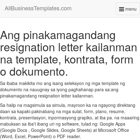
AllBusinessTemplates.com
menu
Toggl
naviga
Ang pinakamagandang
resignation letter kailanman
na template, kontrata, form
o dokumento.
Sa ibaba makikita mo ang isang seleksyon ng mga template ng
dokumento na nauugnay sa iyong paghahanap para sa:ang
pinakamagandang resignation letter kailanman.
Sa halip na magsimula sa simula, mayroon ka na ngayong direktang
daan sa kapaki-pakinabang na mga sulat, form, plano, resume,
kontrata, presentasyon, inpormasyong grapiko, at iba pa. na maaaring
mabuksan sa iba't ibang uri ng software, tulad ng: Google Apps
(Google Docs , Google Slides, Google Sheets) at Microsoft Office
(Word, Excel, PowerPoint) o PDF reader.