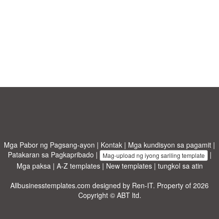
Mga Pabor ng Pagsang-ayon
|
Kontak
|
Mga kundisyon sa pagamit
|
Patakaran sa Pagkapribado
|
|
Mag-upload ng iyong sariling template
Mga paksa
|
A-Z templates
|
New templates
|
tungkol sa atin
Allbusinesstemplates.com
designed by
Ren-IT
. Property of 2026
Copyright © ABT ltd.