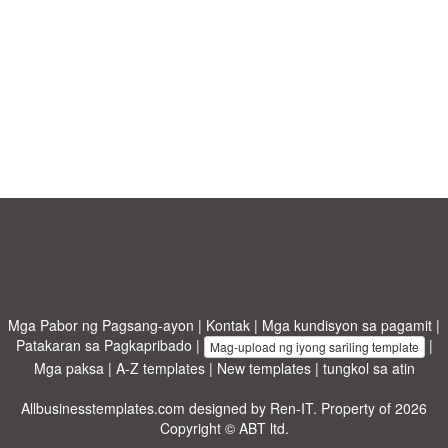
Mga Pabor ng Pagsang-ayon
|
Kontak
|
Mga kundisyon sa pagamit
|
Patakaran sa Pagkapribado
|
|
Mag-upload ng iyong sariling template
Mga paksa
|
A-Z templates
|
New templates
|
tungkol sa atin
Allbusinesstemplates.com
designed by
Ren-IT
. Property of 2026
Copyright © ABT ltd.