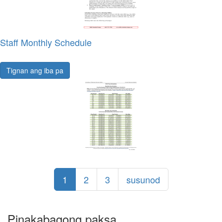
Staff Monthly Schedule
Tignan ang iba pa
1
2
3
susunod
Pinakabagong paksa