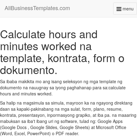
AllBusinessTemplates.com
menu
Toggl
naviga
Calculate hours and
minutes worked na
template, kontrata, form o
dokumento.
Sa ibaba makikita mo ang isang seleksyon ng mga template ng
dokumento na nauugnay sa iyong paghahanap para sa:calculate
hours and minutes worked.
Sa halip na magsimula sa simula, mayroon ka na ngayong direktang
daan sa kapaki-pakinabang na mga sulat, form, plano, resume,
kontrata, presentasyon, inpormasyong grapiko, at iba pa. na maaaring
mabuksan sa iba't ibang uri ng software, tulad ng: Google Apps
(Google Docs , Google Slides, Google Sheets) at Microsoft Office
(Word, Excel, PowerPoint) o PDF reader.