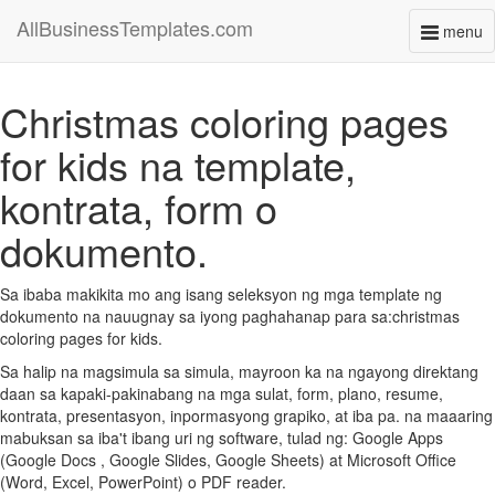
AllBusinessTemplates.com
menu
Toggl
naviga
Christmas coloring pages
for kids na template,
kontrata, form o
dokumento.
Sa ibaba makikita mo ang isang seleksyon ng mga template ng
dokumento na nauugnay sa iyong paghahanap para sa:christmas
coloring pages for kids.
Sa halip na magsimula sa simula, mayroon ka na ngayong direktang
daan sa kapaki-pakinabang na mga sulat, form, plano, resume,
kontrata, presentasyon, inpormasyong grapiko, at iba pa. na maaaring
mabuksan sa iba't ibang uri ng software, tulad ng: Google Apps
(Google Docs , Google Slides, Google Sheets) at Microsoft Office
(Word, Excel, PowerPoint) o PDF reader.