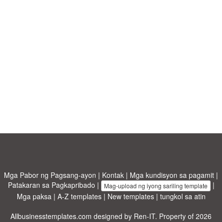
Mga Pabor ng Pagsang-ayon
|
Kontak
|
Mga kundisyon sa pagamit
|
Patakaran sa Pagkapribado
|
|
Mag-upload ng iyong sariling template
Mga paksa
|
A-Z templates
|
New templates
|
tungkol sa atin
Allbusinesstemplates.com
designed by
Ren-IT
. Property of 2026