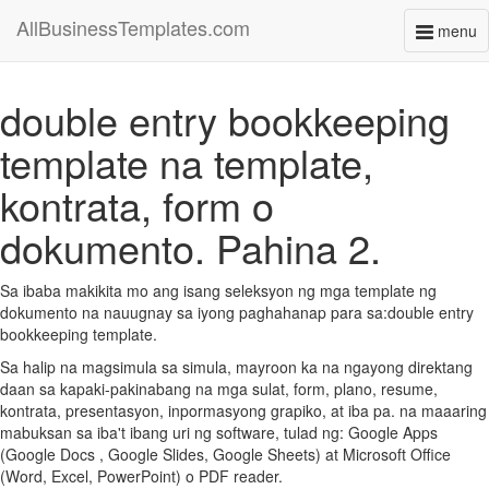
AllBusinessTemplates.com
menu
Toggl
naviga
double entry bookkeeping
template na template,
kontrata, form o
dokumento. Pahina 2.
Sa ibaba makikita mo ang isang seleksyon ng mga template ng
dokumento na nauugnay sa iyong paghahanap para sa:double entry
bookkeeping template.
Sa halip na magsimula sa simula, mayroon ka na ngayong direktang
daan sa kapaki-pakinabang na mga sulat, form, plano, resume,
kontrata, presentasyon, inpormasyong grapiko, at iba pa. na maaaring
mabuksan sa iba't ibang uri ng software, tulad ng: Google Apps
(Google Docs , Google Slides, Google Sheets) at Microsoft Office
(Word, Excel, PowerPoint) o PDF reader.