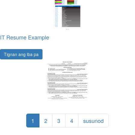
IT Resume Example
Tignan ang iba pa
1
2
3
4
susunod