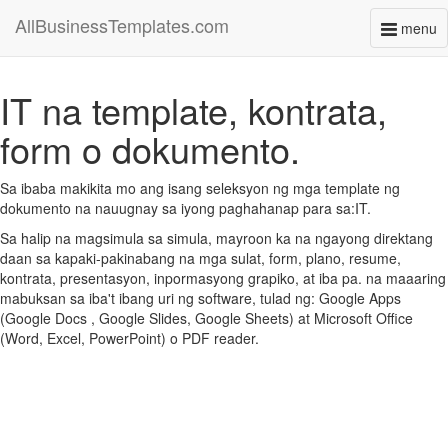
AllBusinessTemplates.com
menu
Toggl
naviga
IT na template, kontrata,
form o dokumento.
Sa ibaba makikita mo ang isang seleksyon ng mga template ng
dokumento na nauugnay sa iyong paghahanap para sa:IT.
Sa halip na magsimula sa simula, mayroon ka na ngayong direktang
daan sa kapaki-pakinabang na mga sulat, form, plano, resume,
kontrata, presentasyon, inpormasyong grapiko, at iba pa. na maaaring
mabuksan sa iba't ibang uri ng software, tulad ng: Google Apps
(Google Docs , Google Slides, Google Sheets) at Microsoft Office
(Word, Excel, PowerPoint) o PDF reader.