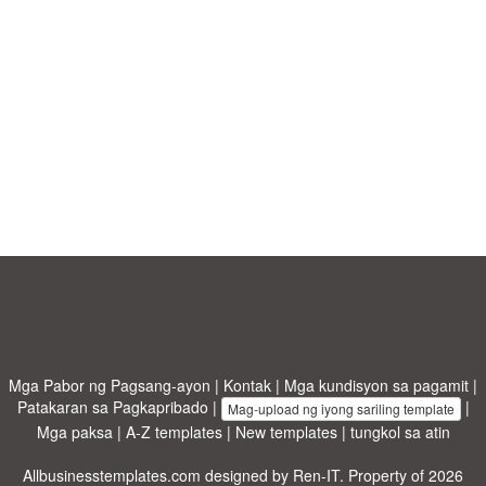
Mga Pabor ng Pagsang-ayon
|
Kontak
|
Mga kundisyon sa pagamit
|
Patakaran sa Pagkapribado
|
|
Mag-upload ng iyong sariling template
Mga paksa
|
A-Z templates
|
New templates
|
tungkol sa atin
Allbusinesstemplates.com
designed by
Ren-IT
. Property of 2026