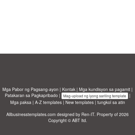
Mga Pabor ng Pagsang-ayon
|
Kontak
|
Mga kundisyon sa pagamit
|
Patakaran sa Pagkapribado
|
|
Mag-upload ng iyong sariling template
Mga paksa
|
A-Z templates
|
New templates
|
tungkol sa atin
Allbusinesstemplates.com
designed by
Ren-IT
. Property of 2026
Copyright © ABT ltd.