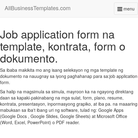
AllBusinessTemplates.com
menu
Toggl
naviga
Job application form na
template, kontrata, form o
dokumento.
Sa ibaba makikita mo ang isang seleksyon ng mga template ng
dokumento na nauugnay sa iyong paghahanap para sa:job application
form.
Sa halip na magsimula sa simula, mayroon ka na ngayong direktang
daan sa kapaki-pakinabang na mga sulat, form, plano, resume,
kontrata, presentasyon, inpormasyong grapiko, at iba pa. na maaaring
mabuksan sa iba't ibang uri ng software, tulad ng: Google Apps
(Google Docs , Google Slides, Google Sheets) at Microsoft Office
(Word, Excel, PowerPoint) o PDF reader.