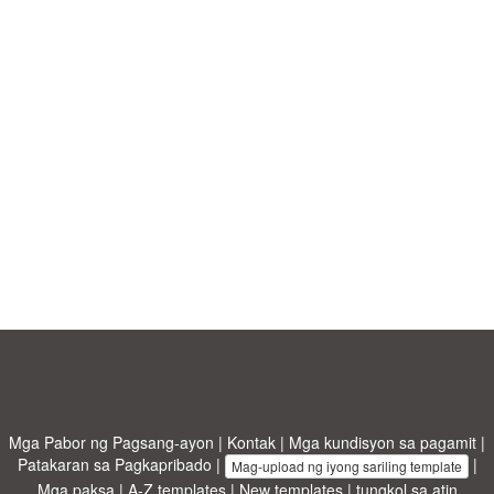
Mga Pabor ng Pagsang-ayon
|
Kontak
|
Mga kundisyon sa pagamit
|
Patakaran sa Pagkapribado
|
|
Mag-upload ng iyong sariling template
Mga paksa
|
A-Z templates
|
New templates
|
tungkol sa atin