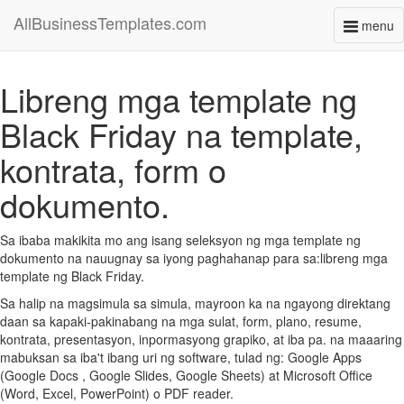
AllBusinessTemplates.com
menu
Toggl
naviga
Libreng mga template ng
Black Friday na template,
kontrata, form o
dokumento.
Sa ibaba makikita mo ang isang seleksyon ng mga template ng
dokumento na nauugnay sa iyong paghahanap para sa:libreng mga
template ng Black Friday.
Sa halip na magsimula sa simula, mayroon ka na ngayong direktang
daan sa kapaki-pakinabang na mga sulat, form, plano, resume,
kontrata, presentasyon, inpormasyong grapiko, at iba pa. na maaaring
mabuksan sa iba't ibang uri ng software, tulad ng: Google Apps
(Google Docs , Google Slides, Google Sheets) at Microsoft Office
(Word, Excel, PowerPoint) o PDF reader.