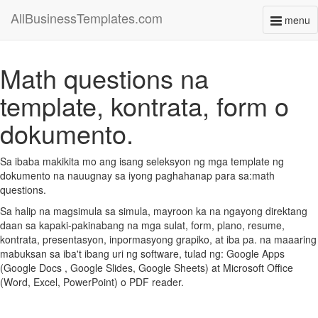
AllBusinessTemplates.com
menu
Toggl
naviga
Math questions na
template, kontrata, form o
dokumento.
Sa ibaba makikita mo ang isang seleksyon ng mga template ng
dokumento na nauugnay sa iyong paghahanap para sa:math
questions.
Sa halip na magsimula sa simula, mayroon ka na ngayong direktang
daan sa kapaki-pakinabang na mga sulat, form, plano, resume,
kontrata, presentasyon, inpormasyong grapiko, at iba pa. na maaaring
mabuksan sa iba't ibang uri ng software, tulad ng: Google Apps
(Google Docs , Google Slides, Google Sheets) at Microsoft Office
(Word, Excel, PowerPoint) o PDF reader.