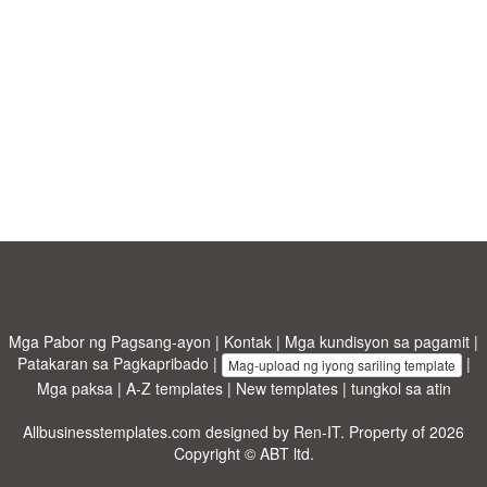
Mga Pabor ng Pagsang-ayon
|
Kontak
|
Mga kundisyon sa pagamit
|
Patakaran sa Pagkapribado
|
|
Mag-upload ng iyong sariling template
Mga paksa
|
A-Z templates
|
New templates
|
tungkol sa atin
Allbusinesstemplates.com
designed by
Ren-IT
. Property of 2026
Copyright © ABT ltd.