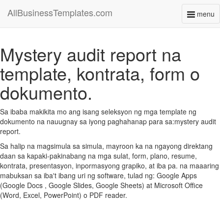
AllBusinessTemplates.com
menu
Toggl
naviga
Mystery audit report na
template, kontrata, form o
dokumento.
Sa ibaba makikita mo ang isang seleksyon ng mga template ng
dokumento na nauugnay sa iyong paghahanap para sa:mystery audit
report.
Sa halip na magsimula sa simula, mayroon ka na ngayong direktang
daan sa kapaki-pakinabang na mga sulat, form, plano, resume,
kontrata, presentasyon, inpormasyong grapiko, at iba pa. na maaaring
mabuksan sa iba't ibang uri ng software, tulad ng: Google Apps
(Google Docs , Google Slides, Google Sheets) at Microsoft Office
(Word, Excel, PowerPoint) o PDF reader.