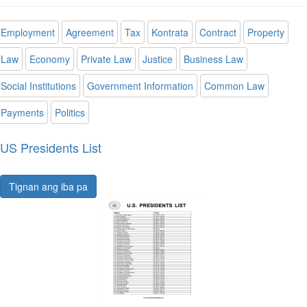
Employment
Agreement
Tax
Kontrata
Contract
Property
Law
Economy
Private Law
Justice
Business Law
Social Institutions
Government Information
Common Law
Payments
Politics
US Presidents List
Tignan ang iba pa