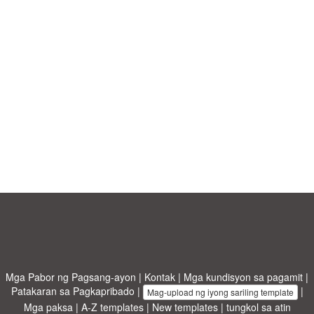
Mga Pabor ng Pagsang-ayon
|
Kontak
|
Mga kundisyon sa pagamit
|
Patakaran sa Pagkapribado
|
|
Mag-upload ng iyong sariling template
Mga paksa
|
A-Z templates
|
New templates
|
tungkol sa atin