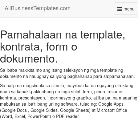
AllBusinessTemplates.com
menu
Toggl
naviga
Pamahalaan na template,
kontrata, form o
dokumento.
Sa ibaba makikita mo ang isang seleksyon ng mga template ng
dokumento na nauugnay sa iyong paghahanap para sa:pamahalaan.
Sa halip na magsimula sa simula, mayroon ka na ngayong direktang
daan sa kapaki-pakinabang na mga sulat, form, plano, resume,
kontrata, presentasyon, inpormasyong grapiko, at iba pa. na maaaring
mabuksan sa iba't ibang uri ng software, tulad ng: Google Apps
(Google Docs , Google Slides, Google Sheets) at Microsoft Office
(Word, Excel, PowerPoint) o PDF reader.