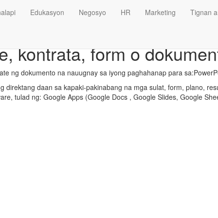
alapi
Edukasyon
Negosyo
HR
Marketing
Tignan a
e, kontrata, form o dokumen
late ng dokumento na nauugnay sa iyong paghahanap para sa:PowerPo
 direktang daan sa kapaki-pakinabang na mga sulat, form, plano, res
ware, tulad ng: Google Apps (Google Docs , Google Slides, Google Shee