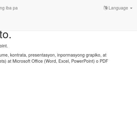
ng iba pa
Language
to.
int.
ume, kontrata, presentasyon, inpormasyong grapiko, at
ts) at Microsoft Office (Word, Excel, PowerPoint) o PDF