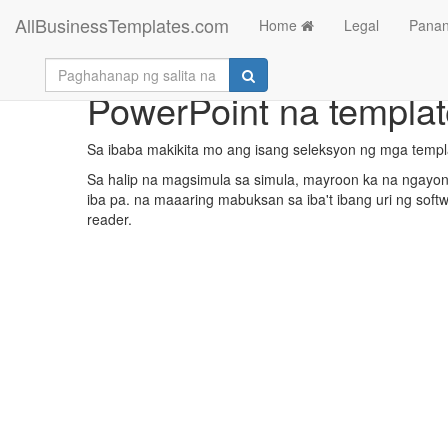
AllBusinessTemplates.com
Home
Legal
Panan
PowerPoint na templat
Sa ibaba makikita mo ang isang seleksyon ng mga temp
Sa halip na magsimula sa simula, mayroon ka na ngayong
iba pa. na maaaring mabuksan sa iba't ibang uri ng soft
reader.