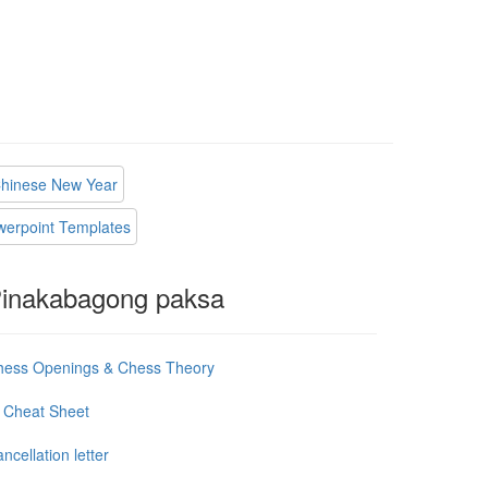
hinese New Year
werpoint Templates
inakabagong paksa
hess Openings & Chess Theory
 Cheat Sheet
ncellation letter