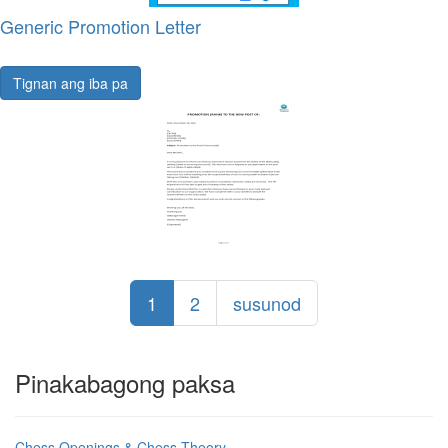
Generic Promotion Letter
Tignan ang iba pa
1
2
susunod
Pinakabagong paksa
Chess Openings & Chess Theory