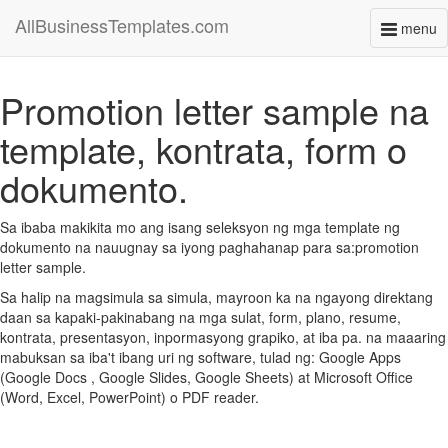
AllBusinessTemplates.com
menu
Toggl
naviga
Promotion letter sample na
template, kontrata, form o
dokumento.
Sa ibaba makikita mo ang isang seleksyon ng mga template ng
dokumento na nauugnay sa iyong paghahanap para sa:promotion
letter sample.
Sa halip na magsimula sa simula, mayroon ka na ngayong direktang
daan sa kapaki-pakinabang na mga sulat, form, plano, resume,
kontrata, presentasyon, inpormasyong grapiko, at iba pa. na maaaring
mabuksan sa iba't ibang uri ng software, tulad ng: Google Apps
(Google Docs , Google Slides, Google Sheets) at Microsoft Office
(Word, Excel, PowerPoint) o PDF reader.