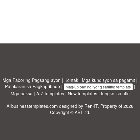
Mga Pabor ng Pagsang-ayon
|
Kontak
|
Mga kundisyon sa pagamit
|
Patakaran sa Pagkapribado
|
|
Mag-upload ng iyong sariling template
Mga paksa
|
A-Z templates
|
New templates
|
tungkol sa atin
Allbusinesstemplates.com
designed by
Ren-IT
. Property of 2026
Copyright © ABT ltd.