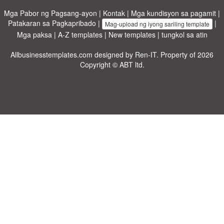
Mga Pabor ng Pagsang-ayon
|
Kontak
|
Mga kundisyon sa pagamit
|
Patakaran sa Pagkapribado
|
|
Mag-upload ng iyong sariling template
Mga paksa
|
A-Z templates
|
New templates
|
tungkol sa atin
Allbusinesstemplates.com
designed by
Ren-IT
. Property of 2026
Copyright © ABT ltd.