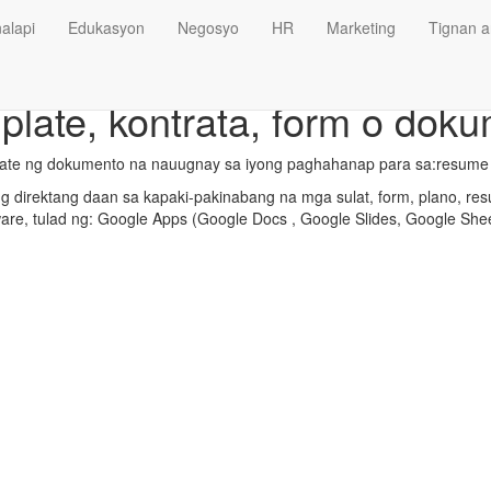
alapi
Edukasyon
Negosyo
HR
Marketing
Tignan a
plate, kontrata, form o dok
late ng dokumento na nauugnay sa iyong paghahanap para sa:resume f
 direktang daan sa kapaki-pakinabang na mga sulat, form, plano, res
ware, tulad ng: Google Apps (Google Docs , Google Slides, Google Shee