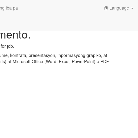
ng iba pa
Language
umento.
or job.
ume, kontrata, presentasyon, inpormasyong grapiko, at
ts) at Microsoft Office (Word, Excel, PowerPoint) o PDF