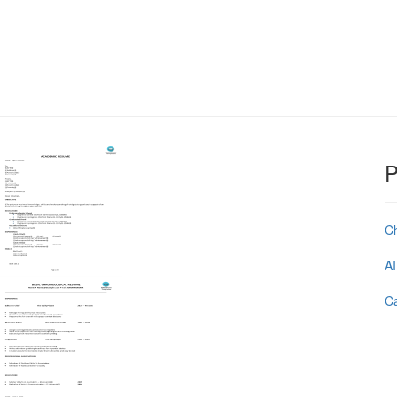
P
C
AI
Ca