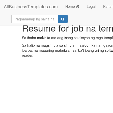
AllBusinessTemplates.com
Home
Legal
Panan
Resume for job na tem
Sa ibaba makikita mo ang isang seleksyon ng mga temp
Sa halip na magsimula sa simula, mayroon ka na ngayong
iba pa. na maaaring mabuksan sa iba't ibang uri ng soft
reader.