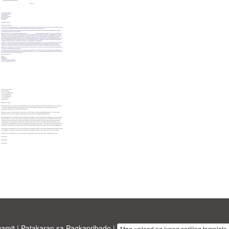
gamit
|
Patakaran sa Pagkapribado
|
Mag-upload ng iyong sariling template