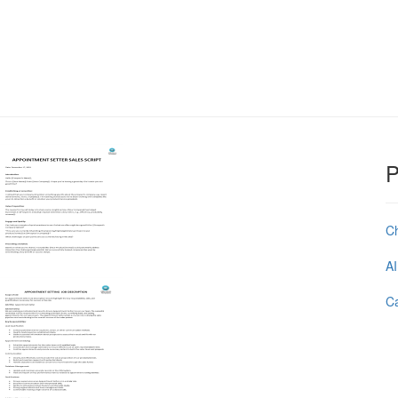
P
C
AI
Ca