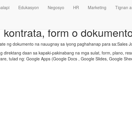
alapi
Edukasyon
Negosyo
HR
Marketing
Tignan a
, kontrata, form o dokumento
late ng dokumento na nauugnay sa iyong paghahanap para sa:Sales J
 direktang daan sa kapaki-pakinabang na mga sulat, form, plano, res
ware, tulad ng: Google Apps (Google Docs , Google Slides, Google Shee