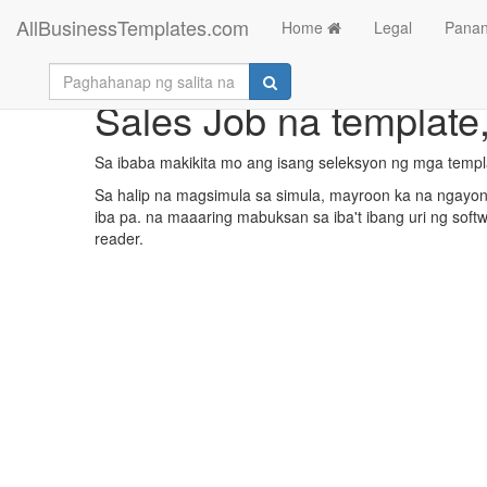
AllBusinessTemplates.com
Home
Legal
Panan
Sales Job na template
Sa ibaba makikita mo ang isang seleksyon ng mga temp
Sa halip na magsimula sa simula, mayroon ka na ngayong
iba pa. na maaaring mabuksan sa iba't ibang uri ng soft
reader.