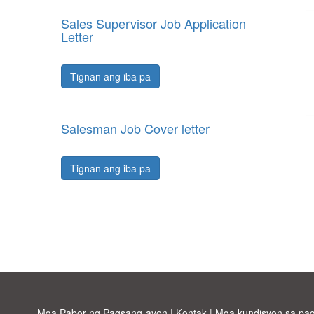
Sales Supervisor Job Application
Letter
Tignan ang iba pa
Salesman Job Cover letter
Tignan ang iba pa
Mga Pabor ng Pagsang-ayon
|
Kontak
|
Mga kundisyon sa pa