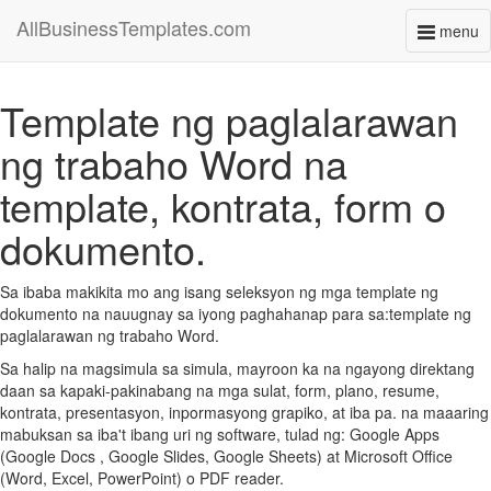
AllBusinessTemplates.com
menu
Toggl
naviga
Template ng paglalarawan
ng trabaho Word na
template, kontrata, form o
dokumento.
Sa ibaba makikita mo ang isang seleksyon ng mga template ng
dokumento na nauugnay sa iyong paghahanap para sa:template ng
paglalarawan ng trabaho Word.
Sa halip na magsimula sa simula, mayroon ka na ngayong direktang
daan sa kapaki-pakinabang na mga sulat, form, plano, resume,
kontrata, presentasyon, inpormasyong grapiko, at iba pa. na maaaring
mabuksan sa iba't ibang uri ng software, tulad ng: Google Apps
(Google Docs , Google Slides, Google Sheets) at Microsoft Office
(Word, Excel, PowerPoint) o PDF reader.