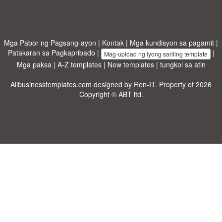
Mga Pabor ng Pagsang-ayon
|
Kontak
|
Mga kundisyon sa pagamit
|
Patakaran sa Pagkapribado
|
|
Mag-upload ng iyong sariling template
Mga paksa
|
A-Z templates
|
New templates
|
tungkol sa atin
Allbusinesstemplates.com
designed by
Ren-IT
. Property of 2026
Copyright © ABT ltd.