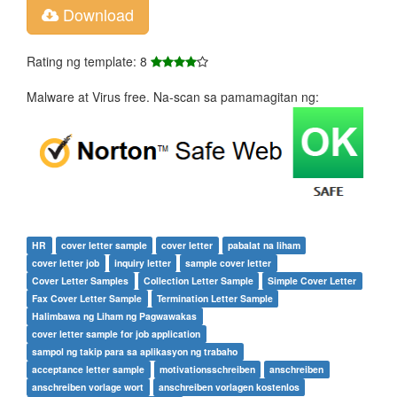
Download
Rating ng template: 8
Malware at Virus free. Na-scan sa pamamagitan ng:
HR
cover letter sample
cover letter
pabalat na liham
cover letter job
inquiry letter
sample cover letter
Cover Letter Samples
Collection Letter Sample
Simple Cover Letter
Fax Cover Letter Sample
Termination Letter Sample
Halimbawa ng Liham ng Pagwawakas
cover letter sample for job application
sampol ng takip para sa aplikasyon ng trabaho
acceptance letter sample
motivationsschreiben
anschreiben
anschreiben vorlage wort
anschreiben vorlagen kostenlos