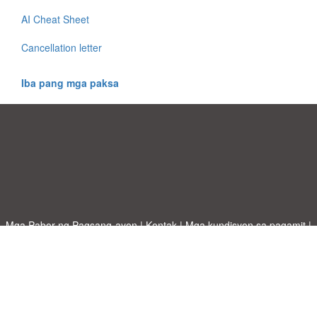
AI Cheat Sheet
Cancellation letter
Iba pang mga paksa
Mga Pabor ng Pagsang-ayon
|
Kontak
|
Mga kundisyon sa pagamit
|
Patakaran sa Pagkapribado
|
|
Mag-upload ng iyong sariling template
Mga paksa
|
A-Z templates
|
New templates
|
tungkol sa atin
Allbusinesstemplates.com
designed by
Ren-IT
. Property of 2026
Copyright © ABT ltd.