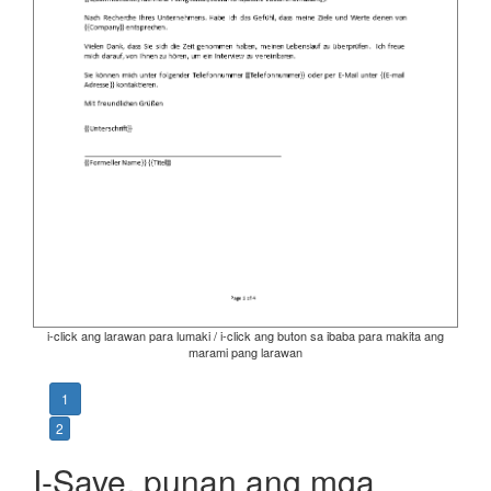
i-click ang larawan para lumaki / i-click ang buton sa ibaba para makita ang
marami pang larawan
1
2
I-Save, punan ang mga