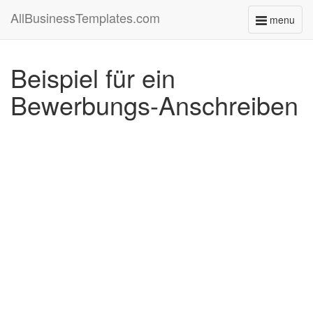
AllBusinessTemplates.com
menu
Toggle
navigati
Beispiel für ein
Bewerbungs-Anschreiben