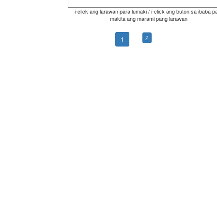
i-click ang larawan para lumaki / i-click ang buton sa ibaba p
makita ang marami pang larawan
2
1