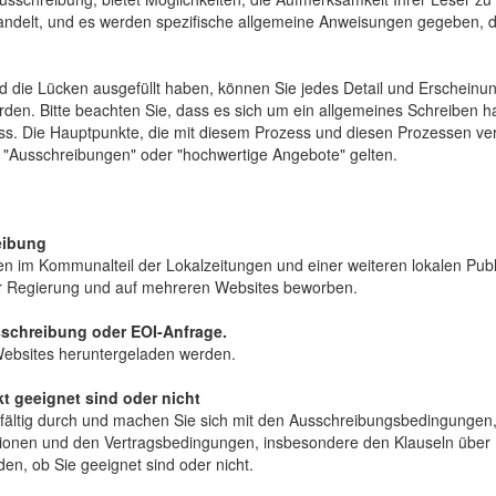
andelt, und es werden spezifische allgemeine Anweisungen gegeben, d
die Lücken ausgefüllt haben, können Sie jedes Detail und Erscheinung
rden. Bitte beachten Sie, dass es sich um ein allgemeines Schreiben h
s. Die Hauptpunkte, die mit diesem Prozess und diesen Prozessen ve
r "Ausschreibungen" oder "hochwertige Angebote" gelten.
eibung
en im Kommunalteil der Lokalzeitungen und einer weiteren lokalen Publ
r Regierung und auf mehreren Websites beworben.
usschreibung oder EOI-Anfrage.
ebsites heruntergeladen werden.
kt geeignet sind oder nicht
fältig durch und machen Sie sich mit den Ausschreibungsbedingungen
tionen und den Vertragsbedingungen, insbesondere den Klauseln über L
den, ob Sie geeignet sind oder nicht.