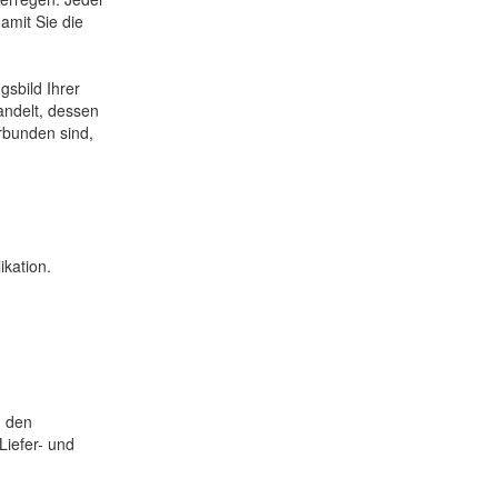
amit Sie die
sbild Ihrer
andelt, dessen
rbunden sind,
ikation.
, den
iefer- und