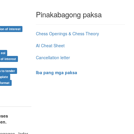
Pinakabagong paksa
on of interest
Chess Openings & Chess Theory
AI Cheat Sheet
 eoi
Cancellation letter
of interest
n to tender
Iba pang mga paksa
mplate
 format
eses
ben.
 erregen. Jeder