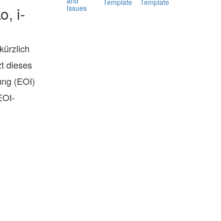
and
Template
Template
Issues
, i-
kürzlich
zt dieses
ung (EOI)
EOI-