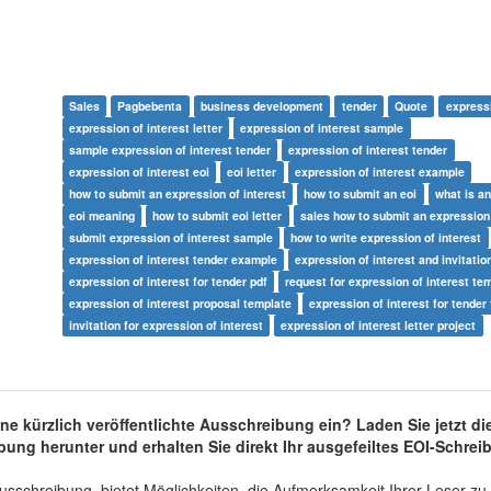
Sales
Pagbebenta
business development
tender
Quote
expressi
expression of interest letter
expression of interest sample
sample expression of interest tender
expression of interest tender
expression of interest eoi
eoi letter
expression of interest example
how to submit an expression of interest
how to submit an eoi
what is an
eoi meaning
how to submit eoi letter
sales how to submit an expression 
submit expression of interest sample
how to write expression of interest
expression of interest tender example
expression of interest and invitatio
expression of interest for tender pdf
request for expression of interest te
expression of interest proposal template
expression of interest for tender
invitation for expression of interest
expression of interest letter project
ne kürzlich veröffentlichte Ausschreibung ein? Laden Sie jetzt di
bung herunter und erhalten Sie direkt Ihr ausgefeiltes EOI-Schrei
sschreibung, bietet Möglichkeiten, die Aufmerksamkeit Ihrer Leser zu