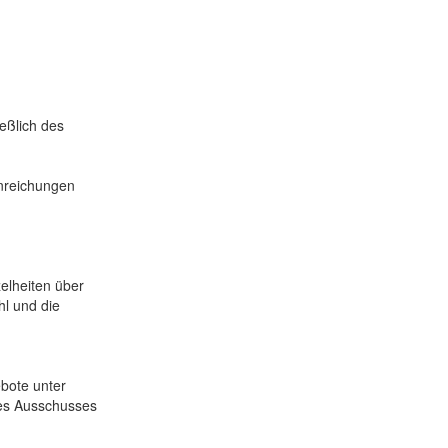
eßlich des
inreichungen
elheiten über
l und die
bote unter
es Ausschusses