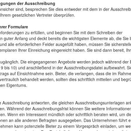
dingungen der Ausschreibung
nsicher sind, besprechen Sie dies entweder mit dem in der Ausschre
hrem gesetzlichen Vertreter überprüfen.
hrer Formulare
 Anforderungen zu erfüllen, und beginnen Sie mit dem Schreiben der
n guter Anfang und deckt bereits die wichtigsten Elemente ab, die Sie
 alle erforderlichen Felder ausgefüllt haben, müssen Sie sicherstelle
Exemplaren Ihrer Einreichung eingereicht haben. Sie sind dann bereit, Ih
h zugänglich. Die eingegangenen Angebote werden jedoch während der
e 9 bis 10) und anschließend in der Ausschreibungsdatei aufbewahrt. S
ags auf Einsichtnahme sein. Bieter, die verlangen, dass die im Rahme
ertraulich behandelt werden, sollten dies schriftlich mitteilen und beg
igen Eigentums.
e Ausschreibung antworten, die gleichen Ausschreibungsunterlagen anb
hen. Während der Ausschreibungsfrist können Sie weitere Informatione
n. Wenn ein Interessent mündlich oder schriftlich beraten wird, um d
onen an alle anderen Befragten ausgegeben. Das Unternehmen führt ein
ernehmen kann potenzielle Bieter zu einem Vorgespräch einladen, um we