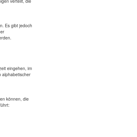
en verteilt, die
. Es gibt jedoch
er
erden.
zeit eingehen, im
 alphabetischer
en können, die
ührt: