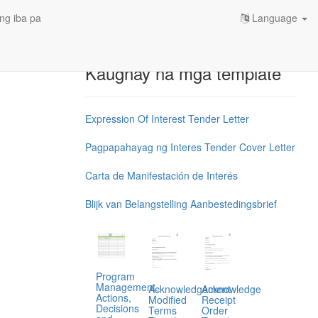
ng iba pa
Language
Kaugnay na mga template
Expression Of Interest Tender Letter
Pagpapahayag ng Interes Tender Cover Letter
Carta de Manifestación de Interés
Blijk van Belangstelling Aanbestedingsbrief
Program
Management,
Acknowledgement
Acknowledge
Actions,
Modified
Receipt
Decisions
Terms
Order