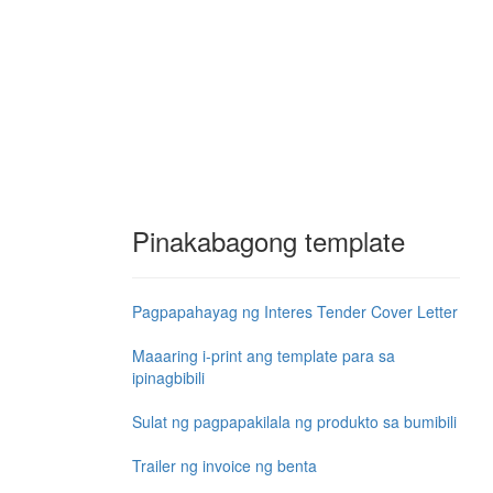
Pinakabagong template
Pagpapahayag ng Interes Tender Cover Letter
Maaaring i-print ang template para sa
ipinagbibili
Sulat ng pagpapakilala ng produkto sa bumibili
Trailer ng invoice ng benta