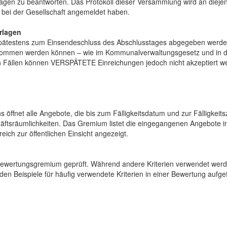
gen zu beantworten. Das Protokoll dieser Versammlung wird an diejenig
 bei der Gesellschaft angemeldet haben.
rlagen
ätestens zum Einsendeschluss des Abschlusstages abgegeben werden
nommen werden können – wie im Kommunalverwaltungsgesetz und in d
 Fällen können VERSPÄTETE Einreichungen jedoch nicht akzeptiert w
ffnet alle Angebote, die bis zum Fälligkeitsdatum und zur Fälligkeits
tsräumlichkeiten. Das Gremium listet die eingegangenen Angebote in
ich zur öffentlichen Einsicht angezeigt.
ewertungsgremium geprüft. Während andere Kriterien verwendet werd
den Beispiele für häufig verwendete Kriterien in einer Bewertung aufgef