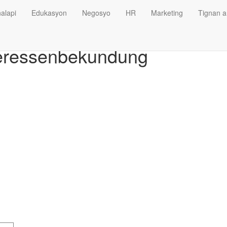
alapi
Edukasyon
Negosyo
HR
Marketing
Tignan a
teressenbekundung