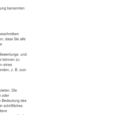
ibung benannten
 beschreiben
n, dass Sie alle
re
 Bewertungs- und
ie können zu
n eines
ründen, z. B. zum
ieten. Die
n oder
ie Bedeutung des
 schriftliches
itere