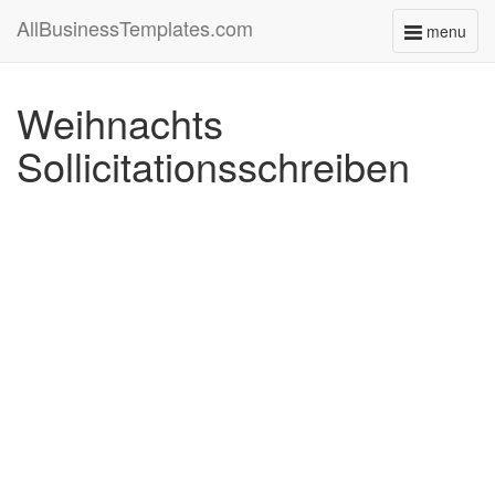
AllBusinessTemplates.com
menu
Toggle
navigati
Weihnachts
Sollicitationsschreiben