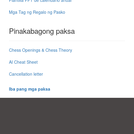
Mga Tag ng Regalo ng Pasko
Pinakabagong paksa
Chess Openings & Chess Theory
AI Cheat Sheet
Cancellation letter
Iba pang mga paksa