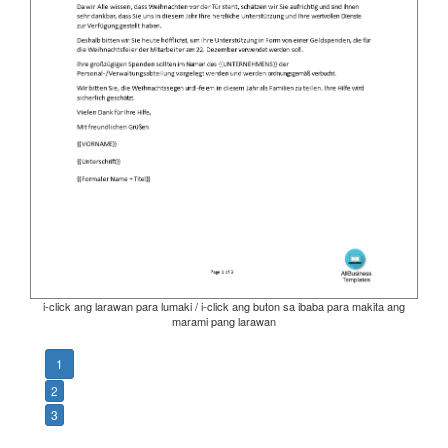
i-click ang larawan para lumaki / i-click ang buton sa ibaba para makita ang
marami pang larawan
1
2
3