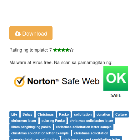
Download
Rating ng template: 7
Malware at Virus free. Na-scan sa pamamagitan ng:
Life
Buhay
Christmas
Pasko
solicitation
donation
Culture
christmas letter
sulat ng Pasko
christmas solicitation letter
liham panghingi ng pasko
christmas solicitation letter sample
christmas solicitation letter example
christmas solicitation
sample christmas solicitation
christmas request contribution letter