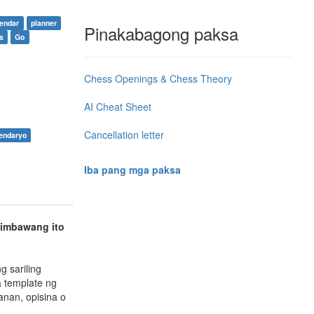
lendar
planner
Pinakabagong paksa
s
Go
Chess Openings & Chess Theory
AI Cheat Sheet
Cancellation letter
endaryo
Iba pang mga paksa
imbawang ito
g sariling
 template ng
nan, opisina o