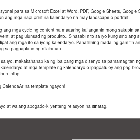
syonal para sa Microsoft Excel at Word, PDF, Google Sheets, Google S
 ang mga napi-print na kalendaryo na may landscape o portrait.
 ang mga cycle ng content na maaaring kailanganin mong sakupin sa 
ent, at paglulunsad ng produkto.. Sinasabi nito sa iyo kung sino ang 
ilipat ang mga ito sa iyong kalendaryo. Panatilihing madaling gamitin 
ng sa pagpaplano ng nilalaman
a sa iyo, makakahanap ka ng iba pang mga disenyo sa pamamagitan n
 kalendaryo at mga template ng kalendaryo o ipagpatuloy ang pag-bro
no, atbp...
ng CalendaAr na template ngayon!
 payo at walang abogado-kliyenteng relasyon na itinatag.