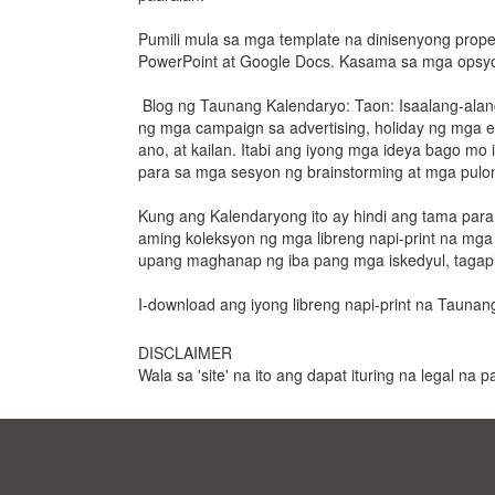
Pumili mula sa mga template na dinisenyong prope
PowerPoint at Google Docs. Kasama sa mga opsyon
Blog ng Taunang Kalendaryo: Taon: Isaalang-alang
ng mga campaign sa advertising, holiday ng mga ev
ano, at kailan. Itabi ang iyong mga ideya bago mo 
para sa mga sesyon ng brainstorming at mga pulo
Kung ang Kalendaryong ito ay hindi ang tama par
aming koleksyon ng mga libreng napi-print na mga
upang maghanap ng iba pang mga iskedyul, tagapla
I-download ang iyong libreng napi-print na Tauna
DISCLAIMER
Wala sa 'site' na ito ang dapat ituring na legal na