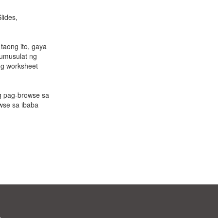
lides,
taong ito, gaya
sumusulat ng
ang worksheet
g pag-browse sa
wse sa ibaba