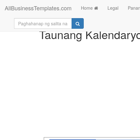
AllBusinessTemplates.com
Home
Legal
Panan
Taunang Kalendary