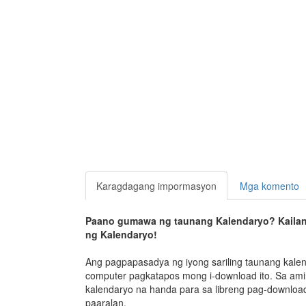
Karagdagang impormasyon
Mga komento
Paano gumawa ng taunang Kalendaryo? Kailan
ng Kalendaryo!
Ang pagpapasadya ng iyong sariling taunang kalend
computer pagkatapos mong i-download ito. Sa ami
kalendaryo na handa para sa libreng pag-download
paaralan.