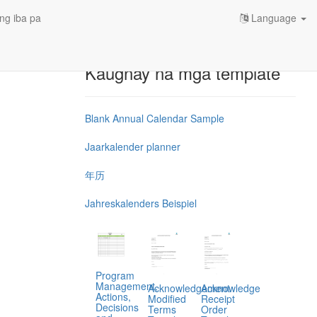
ng iba pa
Language
Kaugnay na mga template
Blank Annual Calendar Sample
Jaarkalender planner
年历
Jahreskalenders Beispiel
Program
Management,
Acknowledgement
Acknowledge
Actions,
Modified
Receipt
Decisions
Terms
Order