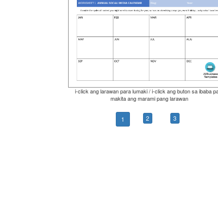
i-click ang larawan para lumaki / i-click ang buton sa ibaba p
makita ang marami pang larawan
2
3
1