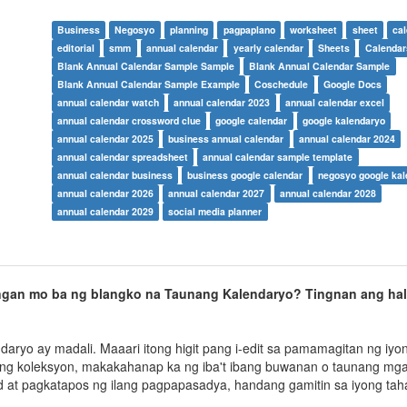
Business
Negosyo
planning
pagpaplano
worksheet
sheet
ca
editorial
smm
annual calendar
yearly calendar
Sheets
Calendar
Blank Annual Calendar Sample Sample
Blank Annual Calendar Sample
Blank Annual Calendar Sample Example
Coschedule
Google Docs
annual calendar watch
annual calendar 2023
annual calendar excel
annual calendar crossword clue
google calendar
google kalendaryo
annual calendar 2025
business annual calendar
annual calendar 2024
annual calendar spreadsheet
annual calendar sample template
annual calendar business
business google calendar
negosyo google kal
annual calendar 2026
annual calendar 2027
annual calendar 2028
annual calendar 2029
social media planner
gan mo ba ng blangko na Taunang Kalendaryo? Tingnan ang hal
aryo ay madali. Maaari itong higit pang i-edit sa pamamagitan ng iyon
ng koleksyon, makakahanap ka ng iba't ibang buwanan o taunang mga
 at pagkatapos ng ilang pagpapasadya, handang gamitin sa iyong taha