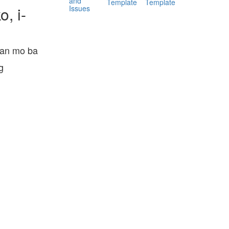
and
Template
Template
Issues
, i-
gan mo ba
g