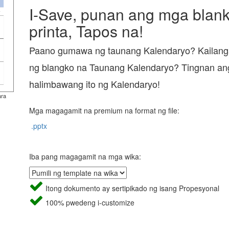
I-Save, punan ang mga blanko
printa, Tapos na!
Paano gumawa ng taunang Kalendaryo? Kailan
ng blangko na Taunang Kalendaryo? Tingnan an
halimbawang ito ng Kalendaryo!
ara
Mga magagamit na premium na format ng file:
.pptx
Iba pang magagamit na mga wika:
Itong dokumento ay sertipikado ng isang Propesyonal
100% pwedeng i-customize