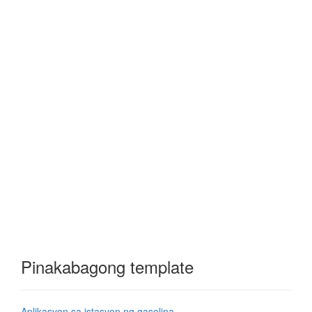
Pinakabagong template
Aplikasyon sa istasyon ng gasolina