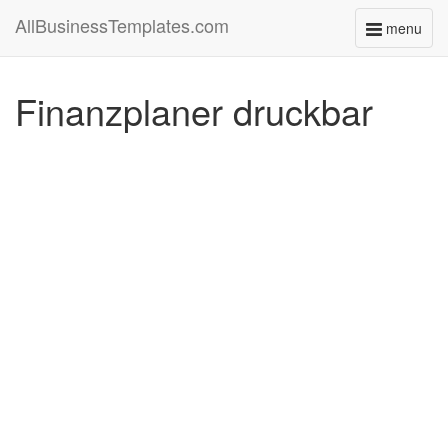
AllBusinessTemplates.com
menu
Toggle
navigati
Finanzplaner druckbar