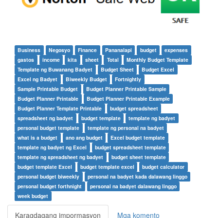
Business
Negosyo
Finance
Pananalapi
budget
expenses
gastos
income
kita
sheet
Total
Monthly Budget Template
Template ng Buwanang Badyet
Budget Sheet
Budget Excel
Excel ng Badyet
Biweekly Budget
Fortnightly
Sample Printable Budget
Budget Planner Printable Sample
Budget Planner Printable
Budget Planner Printable Example
Budget Planner Template Printable
budget spreadsheet
spreadsheet ng badyet
budget template
template ng badyet
personal budget template
template ng personal na badyet
what is a budget
ano ang budget
Excel budget template
template ng badyet ng Excel
budget spreadsheet template
template ng spreadsheet ng badyet
budget sheet template
budget template Excel
budget template excel
budget calculator
personal budget biweekly
personal na badyet kada dalawang linggo
personal budget forthnight
personal na badyet dalawang linggo
week budget
Karagdagang impormasyon
Mga komento