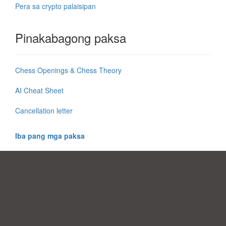
Pera sa crypto palaisipan
Pinakabagong paksa
Chess Openings & Chess Theory
AI Cheat Sheet
Cancellation letter
Iba pang mga paksa