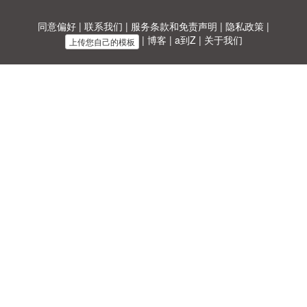
同意偏好
|
联系我们
|
服务条款和免责声明
|
隐私政策
|
|
博客
|
a到Z
|
关于我们
上传您自己的模板
Allbusinesstemplates.com
是由
Ren-IT
于 2026 开发的网站 © ABT ltd.