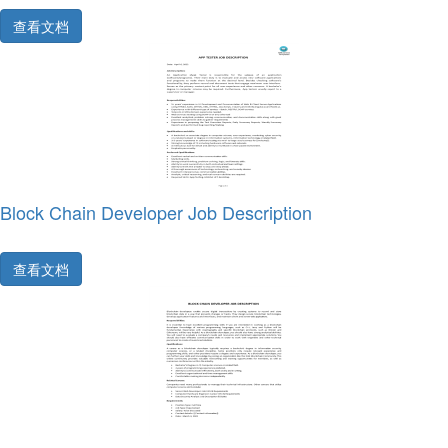
查看文档
Block Chain Developer Job Description
查看文档