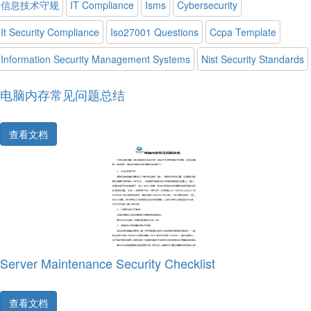
信息技术守规
IT Compliance
Isms
Cybersecurity
It Security Compliance
Iso27001 Questions
Ccpa Template
Information Security Management Systems
Nist Security Standards
电脑内存常见问题总结
查看文档
Server Maintenance Security Checklist
查看文档