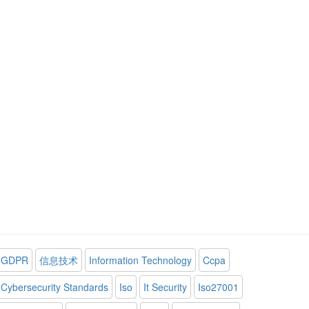
GDPR
信息技术
Information Technology
Ccpa
Cybersecurity Standards
Iso
It Security
Iso27001