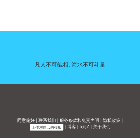
凡人不可貌相, 海水不可斗量
同意偏好
|
联系我们
|
服务条款和免责声明
|
隐私政策
|
|
博客
|
a到Z
|
关于我们
上传您自己的模板
Allbusinesstemplates.com
是由
Ren-IT
于 2026 开发的网站 © ABT ltd.