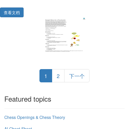
查看文档
1
2
下一个
Featured topics
Chess Openings & Chess Theory
AI Cheat Sheet