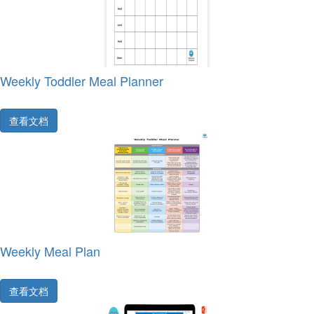
Weekly Toddler Meal Planner
查看文档
Weekly Meal Plan
查看文档