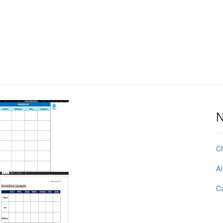
N
C
AI
Ca