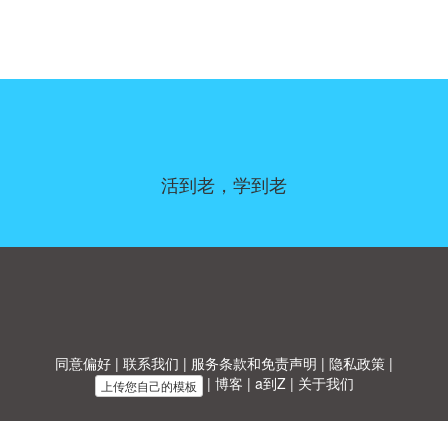
活到老，学到老
同意偏好
|
联系我们
|
服务条款和免责声明
|
隐私政策
|
|
博客
|
a到Z
|
关于我们
上传您自己的模板
Allbusinesstemplates.com
是由
Ren-IT
于 2026 开发的网站 © ABT ltd.