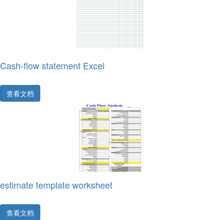
Cash-flow statement Excel
查看文档
estimate template worksheet
查看文档