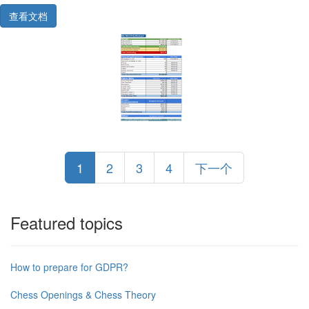
查看文档
1
2
3
4
下一个
Featured topics
How to prepare for GDPR?
Chess Openings & Chess Theory