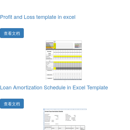
Profit and Loss template in excel
查看文档
Loan Amortization Schedule in Excel Template
查看文档