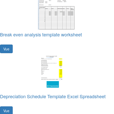
Break even analysis template worksheet
Vue
Depreciation Schedule Template Excel Spreadsheet
Vue